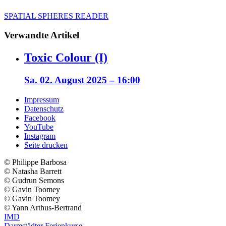
SPATIAL SPHERES READER
Verwandte Artikel
Toxic Colour (I)
Sa. 02. August 2025 – 16:00
Impressum
Datenschutz
Facebook
YouTube
Instagram
Seite drucken
© ️Philippe Barbosa
© ️Natasha Barrett
© ️Gudrun Semons
© ️Gavin Toomey
© ️Gavin Toomey
© ️Yann Arthus-Bertrand
IMD
Darmstädter Ferienkurse