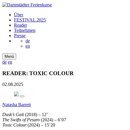
Über
FESTIVAL 2025
Reader
Teilnehmen
Presse
de
en
Menü
de
en
READER: TOXIC COLOUR
02.08.2025
Natasha Barrett
Dusk’s Gait
(2018) – 12’
The Swifts of Pesaro
(2024) – 6’07
Toxic Colour
(2024) – 15’20