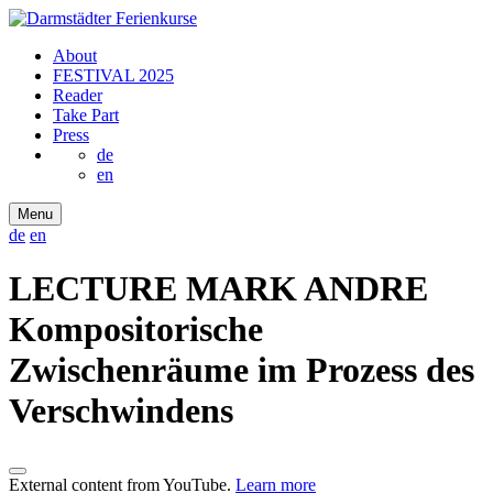
About
FESTIVAL 2025
Reader
Take Part
Press
de
en
Menu
de
en
LECTURE MARK ANDRE
Kompositorische
Zwischenräume im Prozess des
Verschwindens
External content from YouTube.
Learn more