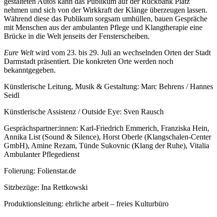
gestalteten Autos kann das Publikum auf der Rückbank Platz
nehmen und sich von der Wirkkraft der Klänge überzeugen lassen.
Während diese das Publikum sorgsam umhüllen, bauen Gespräche
mit Menschen aus der ambulanten Pflege und Klangtherapie eine
Brücke in die Welt jenseits der Fensterscheiben.
Eure Welt
wird vom 23. bis 29. Juli an wechselnden Orten der Stadt
Darmstadt präsentiert. Die konkreten Orte werden noch
bekanntgegeben.
Künstlerische Leitung, Musik & Gestaltung: Marc Behrens / Hannes
Seidl
Künstlerische Assistenz / Outside Eye: Sven Rausch
Gesprächspartner:innen: Karl-Friedrich Emmerich, Franziska Hein,
Annika List (Sound & Silence), Horst Oberle (Klangschalen-Center
GmbH), Amine Rezam, Tünde Sukovnic (Klang der Ruhe), Vitalia
Ambulanter Pflegedienst
Folierung: Folienstar.de
Sitzbezüge: Ina Rettkowski
Produktionsleitung: ehrliche arbeit – freies Kulturbüro