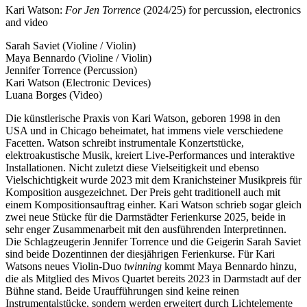
Kari Watson:
For Jen Torrence
(2024/25) for percussion, electronics
and video
Sarah Saviet (Violine / Violin)
Maya Bennardo (Violine / Violin)
Jennifer Torrence (Percussion)
Kari Watson (Electronic Devices)
Luana Borges (Video)
Die künstlerische Praxis von Kari Watson, geboren 1998 in den
USA und in Chicago beheimatet, hat immens viele verschiedene
Facetten. Watson schreibt instrumentale Konzertstücke,
elektroakustische Musik, kreiert Live-Performances und interaktive
Installationen. Nicht zuletzt diese Vielseitigkeit und ebenso
Vielschichtigkeit wurde 2023 mit dem Kranichsteiner Musikpreis für
Komposition ausgezeichnet. Der Preis geht traditionell auch mit
einem Kompositionsauftrag einher. Kari Watson schrieb sogar gleich
zwei neue Stücke für die Darmstädter Ferienkurse 2025, beide in
sehr enger Zusammenarbeit mit den ausführenden Interpretinnen.
Die Schlagzeugerin Jennifer Torrence und die Geigerin Sarah Saviet
sind beide Dozentinnen der diesjährigen Ferienkurse. Für Kari
Watsons neues Violin-Duo
twinning
kommt Maya Bennardo hinzu,
die als Mitglied des Mivos Quartet bereits 2023 in Darmstadt auf der
Bühne stand. Beide Uraufführungen sind keine reinen
Instrumentalstücke, sondern werden erweitert durch Lichtelemente