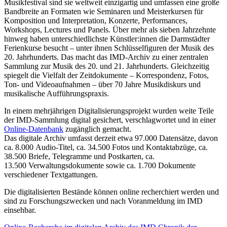
Musikfestival sind sie weltweit einzigartig und umfassen eine große
Bandbreite an Formaten wie Seminaren und Meisterkursen für
Komposition und Interpretation, Konzerte, Performances,
Workshops, Lectures und Panels. Über mehr als sieben Jahrzehnte
hinweg haben unterschiedlichste Künstler:innen die Darmstädter
Ferienkurse besucht – unter ihnen Schlüsselfiguren der Musik des
20. Jahrhunderts. Das macht das IMD-Archiv zu einer zentralen
Sammlung zur Musik des 20. und 21. Jahrhunderts. Gleichzeitig
spiegelt die Vielfalt der Zeitdokumente – Korrespondenz, Fotos,
Ton- und Videoaufnahmen – über 70 Jahre Musikdiskurs und
musikalische Aufführungspraxis.
In einem mehrjährigen Digitalisierungsprojekt wurden weite Teile
der IMD-Sammlung digital gesichert, verschlagwortet und in einer
Online-Datenbank
zugänglich gemacht.
Das digitale Archiv umfasst derzeit etwa 97.000 Datensätze, davon
ca. 8.000 Audio-Titel, ca. 34.500 Fotos und Kontaktabzüge, ca.
38.500 Briefe, Telegramme und Postkarten, ca.
13.500 Verwaltungsdokumente sowie ca. 1.700 Dokumente
verschiedener Textgattungen.
Die digitalisierten Bestände können online recherchiert werden und
sind zu Forschungszwecken und nach Voranmeldung im IMD
einsehbar.