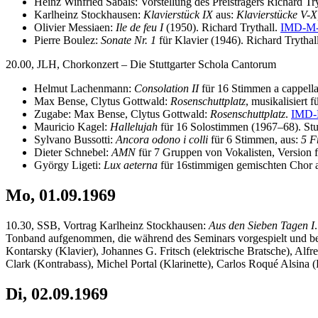
Heinz Winfried Sabais: Vorstellung des Preisträgers Richard T
Karlheinz Stockhausen:
Klavierstück IX
aus:
Klavierstücke V-X,
Olivier Messiaen:
Ile de feu I
(1950). Richard Trythall.
IMD-M-
Pierre Boulez:
Sonate Nr. 1
für Klavier (1946). Richard Trythal
20.00, JLH, Chorkonzert – Die Stuttgarter Schola Cantorum
Helmut Lachenmann:
Consolation II
für 16 Stimmen a cappella
Max Bense, Clytus Gottwald:
Rosenschuttplatz
, musikalisiert
Zugabe: Max Bense, Clytus Gottwald:
Rosenschuttplatz
.
IMD-
Mauricio Kagel:
Hallelujah
für 16 Solostimmen (1967–68). Stu
Sylvano Bussotti:
Ancora odono i colli
für 6 Stimmen, aus:
5 F
Dieter Schnebel:
AMN
für 7 Gruppen von Vokalisten, Version 
György Ligeti:
Lux aeterna
für 16stimmigen gemischten Chor a 
Mo, 01.09.1969
10.30, SSB, Vortrag Karlheinz Stockhausen:
Aus den Sieben Tagen I
Tonband aufgenommen, die während des Seminars vorgespielt und bes
Kontarsky (Klavier), Johannes G. Fritsch (elektrische Bratsche), Al
Clark (Kontrabass), Michel Portal (Klarinette), Carlos Roqué Alsina 
Di, 02.09.1969