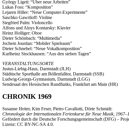
György Ligeti: “Über neue Arbeiten”
Lukas Foss: “Komposition”
Lejaren Hiller: “Neue Computer-Experimente”
Saschko Gawriloff: Violine
Siegfried Palm: Violoncello
Alfons und Aloys Kontarsky: Klavier
Heinz Holliger: Oboe
Dieter Schönbach: “Multimedia”
Jochem Jourdan: “Mobiler Spielraum”
Dieter Schnebel: “Neue Vokalkomposition”
Karlheinz Stockhausen: “Aus den sieben Tagen”
VERANSTALTUNGSORTE
Justus-Liebig-Haus, Darmstadt (JLH)
Städtische Sporthalle am Böllenfalltor, Darmstadt (SSB)
Ludwig-Georgs-Gymnasium, Darmstadt (LGG)
Sendesaal des Hessischen Rundfunks, Frankfurt am Main (HR)
CHRONIK 1969
Susanne Heiter, Kim Feser, Pietro Cavallotti, Dörte Schmidt:
Chronologie der Internationalen Ferienkurse für Neue Musik, 1967
Gefördert durch die Deutsche Forschungsgemeinschaft (DFG) – Pr
Lizenz: CC BY-NC-SA 4.0.