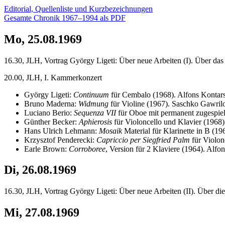
Editorial, Quellenliste und Kurzbezeichnungen
Gesamte Chronik 1967–1994 als PDF
Mo, 25.08.1969
16.30, JLH, Vortrag György Ligeti: Über neue Arbeiten (I). Über d
20.00, JLH, I. Kammerkonzert
György Ligeti:
Continuum
für Cembalo (1968). Alfons Kontar
Bruno Maderna:
Widmung
für Violine (1967). Saschko Gawril
Luciano Berio:
Sequenza VII
für Oboe mit permanent zugespie
Günther Becker:
Aphierosis
für Violoncello und Klavier (1968)
Hans Ulrich Lehmann:
Mosaik
Material für Klarinette in B (1
Krzysztof Penderecki:
Capriccio per Siegfried Palm
für Violon
Earle Brown:
Corroboree
, Version für 2 Klaviere (1964). Alf
Di, 26.08.1969
16.30, JLH, Vortrag György Ligeti: Über neue Arbeiten (II). Über di
Mi, 27.08.1969