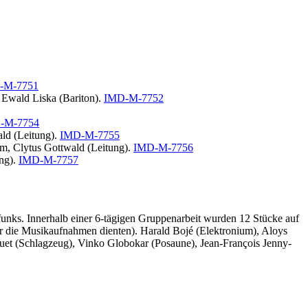
-M-7751
, Ewald Liska (Bariton).
IMD-M-7752
-M-7754
ald (Leitung).
IMD-M-7755
um, Clytus Gottwald (Leitung).
IMD-M-7756
ung).
IMD-M-7757
unks. Innerhalb einer 6-tägigen Gruppenarbeit wurden 12 Stücke auf
r die Musikaufnahmen dienten). Harald Bojé (Elektronium), Aloys
ouet (Schlagzeug), Vinko Globokar (Posaune), Jean-François Jenny-