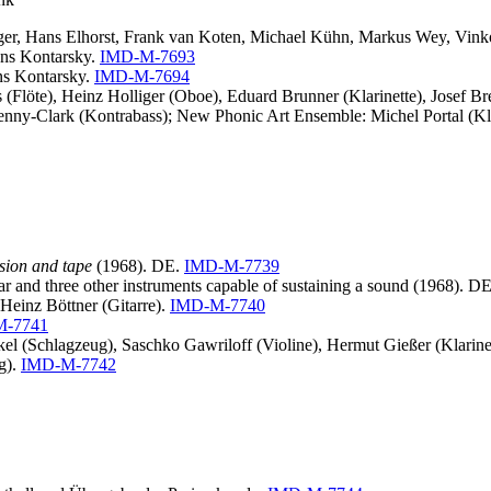
ger, Hans Elhorst, Frank van Koten, Michael Kühn, Markus Wey, Vink
ons Kontarsky.
IMD-M-7693
ns Kontarsky.
IMD-M-7694
s (Flöte), Heinz Holliger (Oboe), Eduard Brunner (Klarinette), Josef B
enny-Clark (Kontrabass); New Phonic Art Ensemble: Michel Portal (Kla
sion and tape
(1968). DE.
IMD-M-7739
itar and three other instruments capable of sustaining a sound (1968). 
-Heinz Böttner (Gitarre).
IMD-M-7740
M-7741
el (Schlagzeug), Saschko Gawriloff (Violine), Hermut Gießer (Klarinett
g).
IMD-M-7742