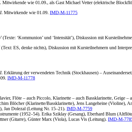
. Mitwirkende wie 01.09., als Gast Michael Vetter (elektrische Blockflö
I
. Mitwirkende wie 01.09.
IMD-M-11775
V
(Texte: ‘Kommunion’ und ‘Intensität’), Diskussion mit Kursteilnehme
(Text: ES, denke nichts), Diskussion mit Kursteilnehmern und Interpr
I
. Erklärung der verwendeten Technik (Stockhausen) – Auseinanderse
.09.
IMD-M-11778
lavier, Flöte – auch Piccolo, Klarinette – auch Bassklarinette, Geige –
im Blöcher (Klarinette/Bassklarinette), Jens Langeheine (Violine), An
), Jan Dolezal (Leitung Nr. 15–21).
IMD-M-7759
 Instrumente (1952–54). Erika Sziklay (Gesang), Eberhard Blum (Altfl
ner (Gitarre), Günter Marx (Viola), Lucas Vis (Leitung).
IMD-M-778