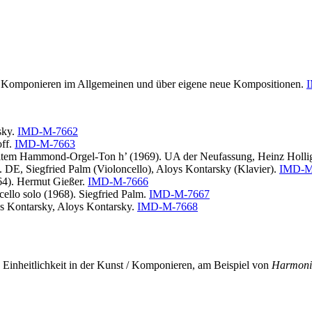
as Komponieren im Allgemeinen und über eigene neue Kompositionen.
sky.
IMD-M-7662
off.
IMD-M-7663
ltem Hammond-Orgel-Ton h’ (1969). UA der Neufassung, Heinz Holli
. DE, Siegfried Palm (Violoncello), Aloys Kontarsky (Klavier).
IMD-M
964). Hermut Gießer.
IMD-M-7666
cello solo (1968). Siegfried Palm.
IMD-M-7667
ons Kontarsky, Aloys Kontarsky.
IMD-M-7668
e Einheitlichkeit in der Kunst / Komponieren, am Beispiel von
Harmoni