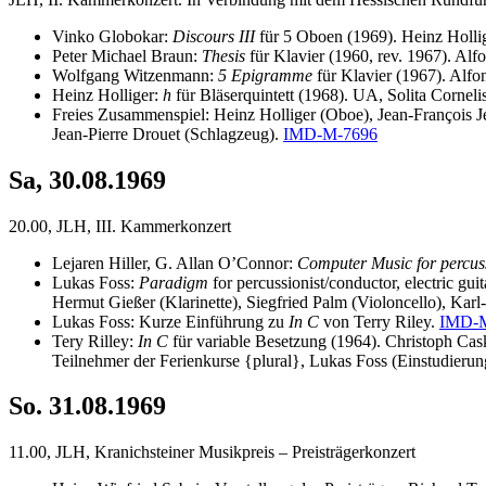
Vinko Globokar:
Discours III
für 5 Oboen (1969). Heinz Holli
Peter Michael Braun:
Thesis
für Klavier (1960, rev. 1967). Alf
Wolfgang Witzenmann:
5 Epigramme
für Klavier (1967). Alfo
Heinz Holliger:
h
für Bläserquintett (1968). UA, Solita Corneli
Freies Zusammenspiel: Heinz Holliger (Oboe), Jean-François J
Jean-Pierre Drouet (Schlagzeug).
IMD-M-7696
Sa, 30.08.1969
20.00, JLH, III. Kammerkonzert
Lejaren Hiller, G. Allan O’Connor:
Computer Music for percus
Lukas Foss:
Paradigm
for percussionist/conductor, electric gu
Hermut Gießer (Klarinette), Siegfried Palm (Violoncello), Karl
Lukas Foss: Kurze Einführung zu
In C
von Terry Riley.
IMD-
Tery Rilley:
In C
für variable Besetzung (1964). Christoph Cask
Teilnehmer der Ferienkurse {plural}, Lukas Foss (Einstudierun
So. 31.08.1969
11.00, JLH, Kranichsteiner Musikpreis – Preisträgerkonzert