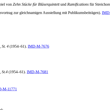
piel von
Zehn Stücke für Bläserquintett
und
Ramifications
für Streichor
svortrag zur gleichnamigen Ausstellung mit Publikumsbeiträgen).
IMD
 St. 4
(1954–61).
IMD-M-7676
 St.4
(1954–61).
IMD-M-7681
D-M-11771
nk