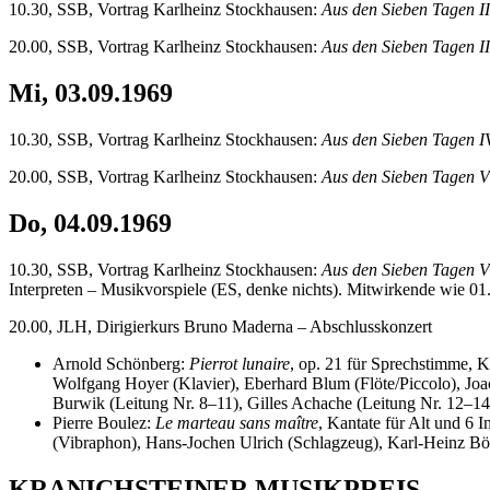
10.30, SSB, Vortrag Karlheinz Stockhausen:
Aus den Sieben Tagen II
20.00, SSB, Vortrag Karlheinz Stockhausen:
Aus den Sieben Tagen II
Mi, 03.09.1969
10.30, SSB, Vortrag Karlheinz Stockhausen:
Aus den Sieben Tagen I
20.00, SSB, Vortrag Karlheinz Stockhausen:
Aus den Sieben Tagen V
Do, 04.09.1969
10.30, SSB, Vortrag Karlheinz Stockhausen:
Aus den Sieben Tagen V
Interpreten – Musikvorspiele (ES, denke nichts). Mitwirkende wie 01
20.00, JLH, Dirigierkurs Bruno Maderna – Abschlusskonzert
Arnold Schönberg:
Pierrot lunaire
, op. 21 für Sprechstimme, K
Wolfgang Hoyer (Klavier), Eberhard Blum (Flöte/Piccolo), Joach
Burwik (Leitung Nr. 8–11), Gilles Achache (Leitung Nr. 12–14
Pierre Boulez:
Le marteau sans maître
, Kantate für Alt und 6
(Vibraphon), Hans-Jochen Ulrich (Schlagzeug), Karl-Heinz Bött
KRANICHSTEINER MUSIKPREIS