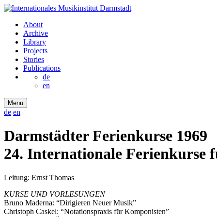
About
Archive
Library
Projects
Stories
Publications
de
en
Menu
de
en
Darmstädter Ferienkurse 1969
24. Internationale Ferienkurse 
Leitung: Ernst Thomas
KURSE UND VORLESUNGEN
Bruno Maderna: “Dirigieren Neuer Musik”
Christoph Caskel: “Notationspraxis für Komponisten”