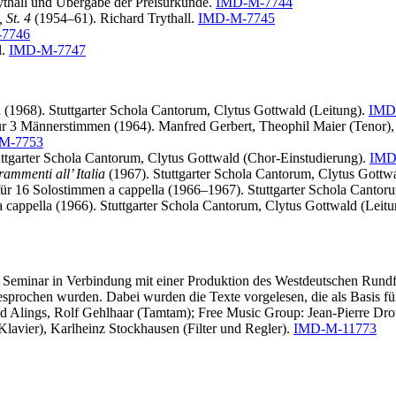
rythall und Übergabe der Preisurkunde.
IMD-M-7744
 St. 4
(1954–61). Richard Trythall.
IMD-M-7745
7746
l.
IMD-M-7747
 (1968). Stuttgarter Schola Cantorum, Clytus Gottwald (Leitung).
IMD
 für 3 Männerstimmen (1964). Manfred Gerbert, Theophil Maier (Tenor)
M-7753
ttgarter Schola Cantorum, Clytus Gottwald (Chor-Einstudierung).
IMD
rammenti all’ Italia
(1967). Stuttgarter Schola Cantorum, Clytus Gottw
für 16 Solostimmen a cappella (1966–1967). Stuttgarter Schola Cantor
cappella (1966). Stuttgarter Schola Cantorum, Clytus Gottwald (Leit
. Seminar in Verbindung mit einer Produktion des Westdeutschen Rundf
prochen wurden. Dabei wurden die Texte vorgelesen, die als Basis fü
fred Alings, Rolf Gehlhaar (Tamtam); Free Music Group: Jean-Pierre Dr
(Klavier), Karlheinz Stockhausen (Filter und Regler).
IMD-M-11773