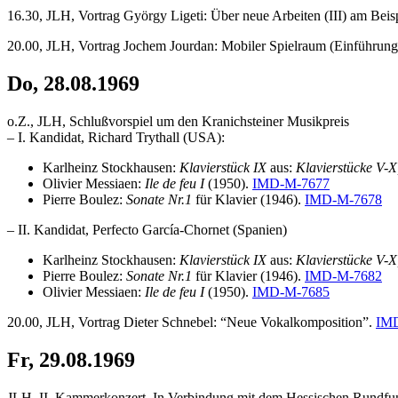
16.30, JLH, Vortrag György Ligeti: Über neue Arbeiten (III) am Beis
20.00, JLH, Vortrag Jochem Jourdan: Mobiler Spielraum (Einführung
Do, 28.08.1969
o.Z., JLH, Schlußvorspiel um den Kranichsteiner Musikpreis
– I. Kandidat, Richard Trythall (USA):
Karlheinz Stockhausen:
Klavierstück IX
aus:
Klavierstücke V-X,
Olivier Messiaen:
Ile de feu I
(1950).
IMD-M-7677
Pierre Boulez:
Sonate Nr.1
für Klavier (1946).
IMD-M-7678
– II. Kandidat, Perfecto García-Chornet (Spanien)
Karlheinz Stockhausen:
Klavierstück IX
aus:
Klavierstücke V-X,
Pierre Boulez:
Sonate Nr.1
für Klavier (1946).
IMD-M-7682
Olivier Messiaen:
Ile de feu I
(1950).
IMD-M-7685
20.00, JLH, Vortrag Dieter Schnebel: “Neue Vokalkomposition”.
IM
Fr, 29.08.1969
JLH, II. Kammerkonzert. In Verbindung mit dem Hessischen Rundfu