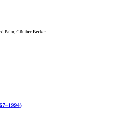
ied Palm, Günther Becker
967–1994)