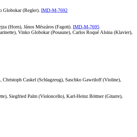
o Globokar (Regler).
IMD-M-7692
rejza (Horn), János Mészáros (Fagott).
IMD-M-7695
rinette), Vinko Globokar (Posaune), Carlos Roqué Alsina (Klavier),
DE, Christoph Caskel (Schlagzeug), Saschko Gawriloff (Violine),
e), Siegfried Palm (Violoncello), Karl-Heinz Böttner (Gitarre),