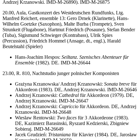
Andrzej Krzanowski. IMD-M-26890). IMD-M-26875
20.00, Aula, Gastkonzert des Westdeutschen Rundfunks, Ltg.
Manfred Reichert, ensemble 13: Gero Drnek (Klarinette), Hans-
Wilhelm Goetzke (Saxophon), Malte Burba (Trompete), Sven
Strunkeit (Flugabone), Hartmut Friedrich (Posaune), Stefan Bender
(Tuba), Sigismund Schwieger (Kontrabass), Ulrik Spies
(Percussion), Friedrich Hommel (Ansage, dt., engl.), Harald
Beutelstahl (Spieler)
Hans-Joachim Hespos:
Seiltanz. Szenisches Abenteuer für
Ensemble
(1982). DE. IMD-M-26644
23.00, R. 810, Nachtstudio junger polnischer Komponisten
Grażyna Krzanowska/ Andrzej Krzanowski:
Sonata breve
für
Akkordeon (1983). DE, Andrzej Krzanowski. IMD-M-26646
Andrzej Krzanowski:
Cathedral
für Akkordeon (1979). DE,
Andrzej Krzanowski. IMD-M-26647
Andrzej Krzanowski:
Capriccio
für Akkordeon. DE, Andrzej
Krzanowski. IMD-M-26648
Wieslaw Rentowski:
Two faces
für 3 Akkordeone (1983).
DE, Kazimierz Barasinski, Ryszard Kedzierski, Zbigniew
Sobieraj. IMD-M-26649
Jacek Grudzień:
Tristaniana
für Klavier (1984). DE, Jaroslaw