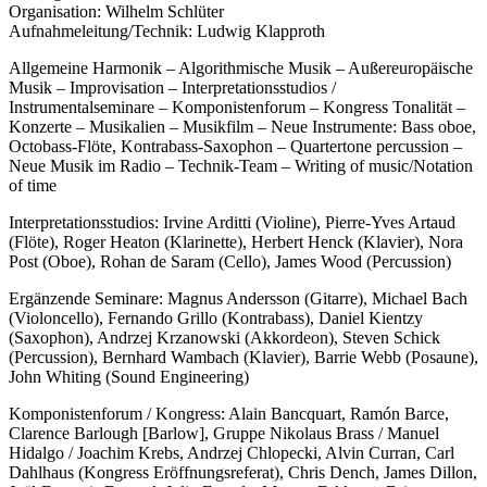
Organisation: Wilhelm Schlüter
Aufnahmeleitung/Technik: Ludwig Klapproth
Allgemeine Harmonik – Algorithmische Musik – Außereuropäische
Musik – Improvisation – Interpretationsstudios /
Instrumentalseminare – Komponistenforum – Kongress Tonalität –
Konzerte – Musikalien – Musikfilm – Neue Instrumente: Bass oboe,
Octobass-Flöte, Kontrabass-Saxophon – Quartertone percussion –
Neue Musik im Radio – Technik-Team – Writing of music/Notation
of time
Interpretationsstudios: Irvine Arditti (Violine), Pierre-Yves Artaud
(Flöte), Roger Heaton (Klarinette), Herbert Henck (Klavier), Nora
Post (Oboe), Rohan de Saram (Cello), James Wood (Percussion)
Ergänzende Seminare: Magnus Andersson (Gitarre), Michael Bach
(Violoncello), Fernando Grillo (Kontrabass), Daniel Kientzy
(Saxophon), Andrzej Krzanowski (Akkordeon), Steven Schick
(Percussion), Bernhard Wambach (Klavier), Barrie Webb (Posaune),
John Whiting (Sound Engineering)
Komponistenforum / Kongress: Alain Bancquart, Ramón Barce,
Clarence Barlough [Barlow], Gruppe Nikolaus Brass / Manuel
Hidalgo / Joachim Krebs, Andrzej Chlopecki, Alvin Curran, Carl
Dahlhaus (Kongress Eröffnungsreferat), Chris Dench, James Dillon,