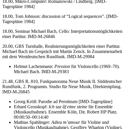
18.00, Mikro-Computer: Romanowski / Lindberg. [IMD-
Tagespläne 1984]
18.00, Tom Johnson: discussion of “Logical sequences”. [IMD-
Tagespläne 1984]
18.00, Seminar Michael Bach, Cello: Interpretationsmöglichkeiten
einer Partitur. IMD-M-26846
20.00, GBS Turnhalle, Realisierungsmöglichkeiten einer Partitur.
Michael Bach im Gespräch mit Martin Zenck. In Zusammenarbeit
mit dem Westdeutschen Rundfunk. IMD-M-29984
Helmut Lachenmann:
Pression
für Violoncello (1969–70).
Michael Bach. IMD-M-29383
21.48, GBS R. 810, Funkpanorama Neue Musik II. Süddeutscher
Rundfunk, 2. Programm. Studio für Neue Musik, Direktempfang.
IMD-M-26845
Georg Kröll: Parodie ad Perotinum [IMD-Tagespläne]
Erhard Grosskopf:
Ich saz ûf eime steine
für Ensemble
(Musikaufnahme). Ensemble Köln, Dir. Robert HP Platz.
00:00:50–00:14:40
Mathias Spahlinger:
Adieu m’amour
für Violine und
Violoncello (Musikaufnahme). Geoffrey Wharton (Violine),