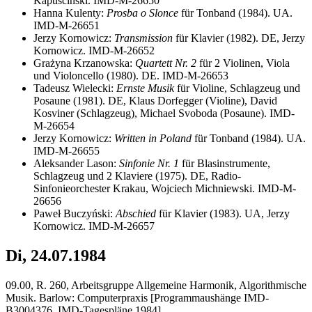
Kapuscinski. IMD-M-26650
Hanna Kulenty:
Prosba o Slonce
für Tonband (1984). UA.
IMD-M-26651
Jerzy Kornowicz:
Transmission
für Klavier (1982). DE, Jerzy
Kornowicz. IMD-M-26652
Grażyna Krzanowska:
Quartett Nr. 2
für 2 Violinen, Viola
und Violoncello (1980). DE. IMD-M-26653
Tadeusz Wielecki:
Ernste Musik
für Violine, Schlagzeug und
Posaune (1981). DE, Klaus Dorfegger (Violine), David
Kosviner (Schlagzeug), Michael Svoboda (Posaune). IMD-
M-26654
Jerzy Kornowicz:
Written in Poland
für Tonband (1984). UA.
IMD-M-26655
Aleksander Lason:
Sinfonie Nr. 1
für Blasinstrumente,
Schlagzeug und 2 Klaviere (1975). DE, Radio-
Sinfonieorchester Krakau, Wojciech Michniewski. IMD-M-
26656
Paweł Buczyński:
Abschied
für Klavier (1983). UA, Jerzy
Kornowicz. IMD-M-26657
Di, 24.07.1984
09.00, R. 260, Arbeitsgruppe Allgemeine Harmonik, Algorithmische
Musik. Barlow: Computerpraxis [Programmaushänge IMD-
B3004376, IMD-Tagespläne 1984].