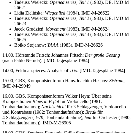
Tadeusz Wielecki:
Opened series, Teil 1
(1982). DE. IMD-M-
26621
Lidia Zielińska:
Wiegenlied
(1984). IMD-M-26622
Tadeusz Wielecki:
Opened series, Teil 2
(1983). DE. IMD-M-
26623
Jacek Grudzień:
Movement
(1983). IMD-M-26624
Tadeusz Wielecki:
Opened series, Teil 3
(1983). DE. IMD-M-
26625
Boiko Stojanow:
YAAA
(1983). IMD-M-26626
14.00, Hörstunde Fritsch: Johannes Fritsch:
Der große Gesang
(nach Pablo Neruda). [IMD-Tagespläne 1984]
14.00, Feldman-pieces: Analysis of
Trio
. [IMD-Tagespläne 1984]
15.00, GBS, Komponistenforum Hans-Joachim Hespos:
Sistrum
,
IMD-M-29049
16.00, GBS, Komponistenforum Volker Heyn: Über seine
Kompositionen
Blues in B-flat
für Violoncello (1981;
Tonbandaufnahme);
Nachtschicht
für 3 Schlagzeuger, Violoncello
und Kontrabass (1982; Tonbandaufnahme);
Break
für
4 Schlagzeuger (1979; Tonbandaufnahme);
tem
für Orchester (1980;
Tonbandaufnahme)). IMD-M-26905
18.00, GBS, Seminar, Fernando Grillo über seine Kompositionen