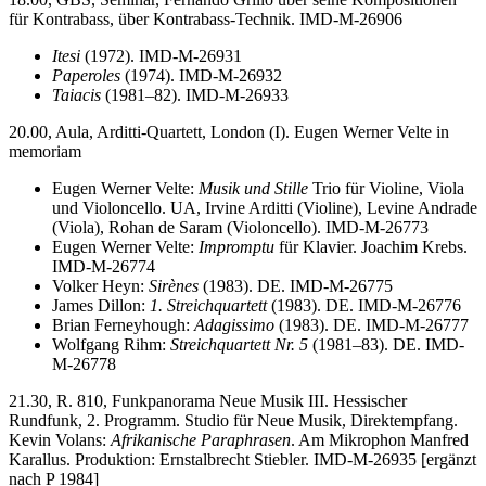
für Kontrabass, über Kontrabass-Technik. IMD-M-26906
Itesi
(1972). IMD-M-26931
Paperoles
(1974). IMD-M-26932
Taiacis
(1981–82). IMD-M-26933
20.00, Aula, Arditti-Quartett, London (I). Eugen Werner Velte in
memoriam
Eugen Werner Velte:
Musik und Stille
Trio für Violine, Viola
und Violoncello. UA, Irvine Arditti (Violine), Levine Andrade
(Viola), Rohan de Saram (Violoncello). IMD-M-26773
Eugen Werner Velte:
Impromptu
für Klavier. Joachim Krebs.
IMD-M-26774
Volker Heyn:
Sirènes
(1983). DE. IMD-M-26775
James Dillon:
1. Streichquartett
(1983). DE. IMD-M-26776
Brian Ferneyhough:
Adagissimo
(1983). DE. IMD-M-26777
Wolfgang Rihm:
Streichquartett Nr. 5
(1981–83). DE. IMD-
M-26778
21.30, R. 810, Funkpanorama Neue Musik III. Hessischer
Rundfunk, 2. Programm. Studio für Neue Musik, Direktempfang.
Kevin Volans:
Afrikanische Paraphrasen
. Am Mikrophon Manfred
Karallus. Produktion: Ernstalbrecht Stiebler. IMD-M-26935 [ergänzt
nach P 1984]