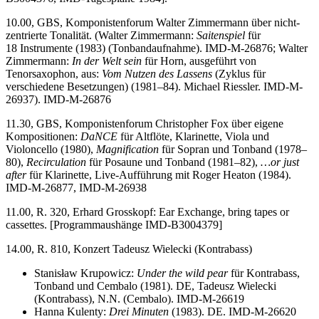
10.00, GBS, Komponistenforum Walter Zimmermann über nicht-
zentrierte Tonalität. (Walter Zimmermann:
Saitenspiel
für
18 Instrumente (1983) (Tonbandaufnahme). IMD-M-26876; Walter
Zimmermann:
In der Welt sein
für Horn, ausgeführt von
Tenorsaxophon, aus:
Vom Nutzen des Lassens
(Zyklus für
verschiedene Besetzungen) (1981–84). Michael Riessler. IMD-M-
26937). IMD-M-26876
11.30, GBS, Komponistenforum Christopher Fox über eigene
Kompositionen:
DaNCE
für Altflöte, Klarinette, Viola und
Violoncello (1980),
Magnification
für Sopran und Tonband (1978–
80),
Recirculation
für Posaune und Tonband (1981–82),
…or just
after
für Klarinette, Live-Aufführung mit Roger Heaton (1984).
IMD-M-26877, IMD-M-26938
11.00, R. 320, Erhard Grosskopf: Ear Exchange, bring tapes or
cassettes. [Programmaushänge IMD-B3004379]
14.00, R. 810, Konzert Tadeusz Wielecki (Kontrabass)
Stanisław Krupowicz:
Under the wild pear
für Kontrabass,
Tonband und Cembalo (1981). DE, Tadeusz Wielecki
(Kontrabass), N.N. (Cembalo). IMD-M-26619
Hanna Kulenty:
Drei Minuten
(1983). DE. IMD-M-26620