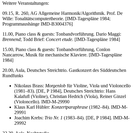
Weitere Veranstaltungen:
09.15, R. 260, AG Allgemeine Harmonik/Algorithmik. Prof. De
Wille: Tonalitätscomputertheorie. [IMD-Tagespläne 1984;
Programmaushänge IMD-B3004376]
11.00, Piano class & guests: Tonbandvorführung. Dario Maggi:
Brennend
; Todd Brief:
Concert etude
. [IMD-Tagespläne 1984]
15.00, Piano class & guests: Tonbandvorführung, Conlon
Nancarrow, Musik für mechanische Klaviere. [IMD-Tagespläne
1984]
20.00, Aula, Deutsches Streichtrio. Gastkonzert des Süddeutschen
Rundfunks
Nikolaus Brass:
Morgenlob
für Violine, Viola und Violoncello
(1981–83). [DE, P 1984], Deutsches Streichtrio: Hans
Kalafuﬂ (Violine), Christian Hedrich (Viola), Reiner Ginzel
(Violoncello). IMD-M-29990
Klaus Karl Hübler:
Konzertparaphrase
(1982–84). IMD-M-
29991
Joachim Krebs:
Trio Nr. 1
(1983–84). [DE, P 1984]. IMD-M-
29992