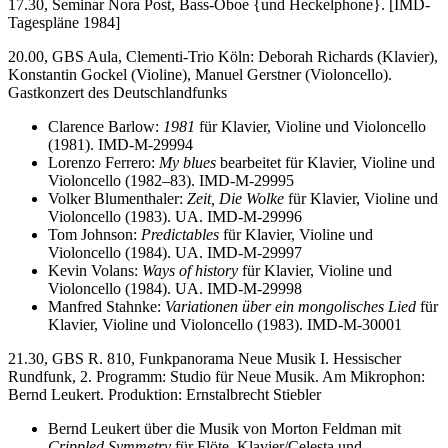
17.30, Seminar Nora Post, Bass-Oboe {und Heckelphone}. [IMD-
Tagespläne 1984]
20.00, GBS Aula, Clementi-Trio Köln: Deborah Richards (Klavier),
Konstantin Gockel (Violine), Manuel Gerstner (Violoncello).
Gastkonzert des Deutschlandfunks
Clarence Barlow:
1981
für Klavier, Violine und Violoncello
(1981). IMD-M-29994
Lorenzo Ferrero:
My blues
bearbeitet für Klavier, Violine und
Violoncello (1982–83). IMD-M-29995
Volker Blumenthaler:
Zeit, Die Wolke
für Klavier, Violine und
Violoncello (1983). UA. IMD-M-29996
Tom Johnson:
Predictables
für Klavier, Violine und
Violoncello (1984). UA. IMD-M-29997
Kevin Volans:
Ways of history
für Klavier, Violine und
Violoncello (1984). UA. IMD-M-29998
Manfred Stahnke:
Variationen über ein mongolisches Lied
für
Klavier, Violine und Violoncello (1983). IMD-M-30001
21.30, GBS R. 810, Funkpanorama Neue Musik I. Hessischer
Rundfunk, 2. Programm: Studio für Neue Musik. Am Mikrophon:
Bernd Leukert. Produktion: Ernstalbrecht Stiebler
Bernd Leukert über die Musik von Morton Feldman mit
Crippled Symmetry
für Flöte, Klavier/Celesta und