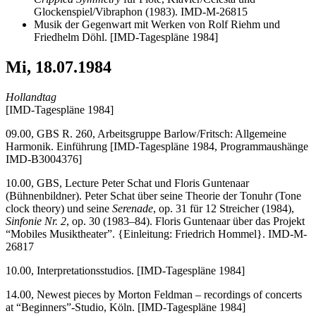
Glockenspiel/Vibraphon (1983). IMD-M-26815
Musik der Gegenwart mit Werken von Rolf Riehm und
Friedhelm Döhl. [IMD-Tagespläne 1984]
Mi, 18.07.1984
Hollandtag
[IMD-Tagespläne 1984]
09.00, GBS R. 260, Arbeitsgruppe Barlow/Fritsch: Allgemeine
Harmonik. Einführung [IMD-Tagespläne 1984, Programmaushänge
IMD-B3004376]
10.00, GBS, Lecture Peter Schat und Floris Guntenaar
(Bühnenbildner). Peter Schat über seine Theorie der Tonuhr (Tone
clock theory) und seine
Serenade
, op. 31 für 12 Streicher (1984),
Sinfonie Nr. 2
, op. 30 (1983–84). Floris Guntenaar über das Projekt
“Mobiles Musiktheater”. {Einleitung: Friedrich Hommel}. IMD-M-
26817
10.00, Interpretationsstudios. [IMD-Tagespläne 1984]
14.00, Newest pieces by Morton Feldman – recordings of concerts
at “Beginners”-Studio, Köln. [IMD-Tagespläne 1984]