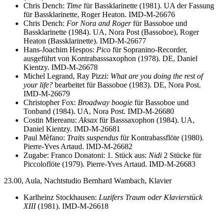
Chris Dench:
Time
für Bassklarinette (1981). UA der Fassung
für Bassklarinette, Roger Heaton. IMD-M-26676
Chris Dench:
For Nora and Roger
für Bassoboe und
Bassklarinette (1984). UA, Nora Post (Bassoboe), Roger
Heaton (Bassklarinette). IMD-M-26677
Hans-Joachim Hespos:
Pico
für Sopranino-Recorder,
ausgeführt von Kontrabasssaxophon (1978). DE, Daniel
Kientzy. IMD-M-26678
Michel Legrand, Ray Pizzi:
What are you doing the rest of
your life?
bearbeitet für Bassoboe (1983). DE, Nora Post.
IMD-M-26679
Christopher Fox:
Broadway boogie
für Bassoboe und
Tonband (1984). UA, Nora Post. IMD-M-26680
Costin Miereanu:
Aksax
für Basssaxophon (1984). UA,
Daniel Kientzy. IMD-M-26681
Paul Mèfano:
Traits suspendus
für Kontrabassflöte (1980).
Pierre-Yves Artaud. IMD-M-26682
Zugabe: Franco Donatoni: 1. Stück aus:
Nidi
2 Stücke für
Piccoloflöte (1979). Pierre-Yves Artaud. IMD-M-26683
23.00, Aula, Nachtstudio Bernhard Wambach, Klavier
Karlheinz Stockhausen:
Luzifers Traum oder Klavierstück
XIII
(1981). IMD-M-26618