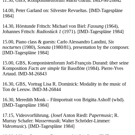
11.30, GBS, Komponistenforum Mario Garuti. IMD-M-26842
14.00, Peter Garland on: Silvestre Revueltas. [IMD-Tagespläne
1984]
14.30, Hörstunde Fritsch: Michael von Biel:
Fassung
(1964),
Johannes Fritsch:
Radiostück 1
(1971). [IMD-Tagespläne 1984]
15.00, Piano class & guests: Carlo Alessandro Landini,
Six
nocturnes
(1980),
Sonata
(1980/81), presentation by the composer.
[IMD-Tagespläne 1984]
15.00, GBS, Komponistenforum Joël-François Durand: über seine
Komposition
Facts are simple
für Bassflöte (1984). Pierre-Yves
Artaud. IMD-M-26843
16.30, GBS, Vortrag Lisa R. Dominick: Modality in the music of
Ton de Leeuw. IMD-M-26844
16.30, Meredith Monk – Filmportrait von Brigitta Ashoff (whd).
[IMD-Tagespläne 1984]
17.15, Videovorführung. (Josef Anton Riedl:
Papermusic
; R.
Murray Schafer:
Wassermusik
; Walter Schröder-Limmer:
Videomusic
). [IMD-Tagespläne 1984]