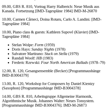
09.00, GBS R. 810, Vortrag Harry Halbreich: Neue Musik aus
Kanada. Fortsetzung [IMD-Tagespläne 1984] IMD-M-26870
10.00, Carmen Cârneci, Doina Rotaru, Carlo A. Landini. [IMD-
Tagespläne 1984]
10.00, Piano class & guests: Kathleen Supové (Klavier) [IMD-
Tagespläne 1984]
Stefan Wolpe:
Form
(1959)
Doris Hays:
Sunday Nights
(1978)
Salvatore Martirano:
Stuck on Stella
(1979)
Randall Woolf:
HB
(1983)
Frederic Rzewski:
Four North American Ballads
(1978–79)
12.00, R. 120, Gesangsensemble (Becker) [Programmaushänge
IMD-B3004379]
13.00, R. 120, Workshop for Composers by Daniel Kientzy
(Saxophon) [Programmaushänge IMD-B3004378]
14.00, GBS R. 810, Arbeitsgruppe Allgemeine Harmonik,
Algorithmische Musik. Johannes Walter: Neues Tonsystem.
[Programmaushänge IMD-B3004376]. IMD-M-26873