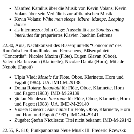
Manfred Karallus über die Musik von Kevin Volans; Kevin
Volans über sein Verhältnis zur afrikanischen Musik
Kevin Volans:
White man sleeps
,
Mbira
,
Matepe
,
Leaping
dance
als Intermezzo: John Cage: Ausschnitt aus:
Sonatas and
interludes
für präpariertes Klavier. Joachim Behrens
22.30, Aula, Nachtkonzert des Bläserquintetts “Concordia” des
Rumänischen Rundfunks und Fernsehens, Bläserquintett
“Concordia”: Nicolae Maxim (Flöte), Eugen Glavan (Oboe),
Valeriu Barbuceanu (Klarinette), Nicolae Danila (Horn), Mitiade
Nenoiu (Fagott)
Ulpiu Vlad:
Mosaic
für Flöte, Oboe, Klarinette, Horn und
Fagott (1984). UA. IMD-M-29138
Doina Rotaru:
Incantatii
für Flöte, Oboe, Klarinette, Horn
und Fagott (1983). IMD-M-29139
Ștefan Niculescu:
Sincronie
für Flöte, Oboe, Klarinette, Horn
und Fagott (1983). UA. IMD-M-29140
Violeta Dinescu:
Alternante
für Flöte, Oboe, Klarinette, Horn
und Horn und Fagott (1982). IMD-M-29141
Zugabe: Ștefan Niculescu: Titel nicht bekannt. IMD-M-29142
22.55, R. 810, Funkpanorama Neue Musik III. Frederic Rzewski: