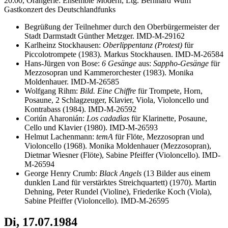
20.00, Orangerie: Ensemble Modern, Ltg. Bernhard Wulff
Gastkonzert des Deutschlandfunks
Begrüßung der Teilnehmer durch den Oberbürgermeister der
Stadt Darmstadt Günther Metzger. IMD-M-29162
Karlheinz Stockhausen:
Oberlippentanz (Protest)
für
Piccolotrompete (1983). Markus Stockhausen. IMD-M-26584
Hans-Jürgen von Bose:
6 Gesänge
aus:
Sappho-Gesänge
für
Mezzosopran und Kammerorchester (1983). Monika
Moldenhauer. IMD-M-26585
Wolfgang Rihm:
Bild. Eine Chiffre
für Trompete, Horn,
Posaune, 2 Schlagzeuger, Klavier, Viola, Violoncello und
Kontrabass (1984). IMD-M-26592
Coriún Aharonián:
Los cadadìas
für Klarinette, Posaune,
Cello und Klavier (1980). IMD-M-26593
Helmut Lachenmann:
temA
für Flöte, Mezzosopran und
Violoncello (1968). Monika Moldenhauer (Mezzosopran),
Dietmar Wiesner (Flöte), Sabine Pfeiffer (Violoncello). IMD-
M-26594
George Henry Crumb:
Black Angels
(13 Bilder aus einem
dunklen Land für verstärktes Streichquartett) (1970). Martin
Dehning, Peter Rundel (Violine), Friederike Koch (Viola),
Sabine Pfeiffer (Violoncello). IMD-M-26595
Di, 17.07.1984