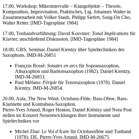
17.00, Workshop: Mikrointervalle – Klangobjekte – Theorie,
Komposition, Improvisation, Praktisches, Ltg. Johannes Walter in
Zusammenarbeit mit Volker Staub, Philipp Siefert, Song-On Cho,
Walter Reiter. [IMD-Tagespläne 1984]
17.00, Tonbandvorführung: David Kosviner:
Tonal Implications
für
Klavier; anschließend Diskussion. [IMD-Tagespläne 1984]
18.00, GBS, Seminar, Daniel Kientzy über Spieltechniken des
Saxophons. IMD-M-26851
François Rossè:
Sonates en arcs
für Sopransaxophon,
Altsaxophon und Baritonsaxophon (1982). Daniel Kientzy.
IMD-M-26853.
Paul Mèfano:
Pèriple
für Tenorsaxophon (1978). Daniel
Kientzy. IMD-M-26854.
20.00, Aula, The New Wind. Octobass-Flöte, Bass-Oboe, Bass-
Klarinette und Kontrabass-Saxophon.
Pierre-Yves Artaud, Roger Heaton, Daniel Kiéntzy und Nora Post
stellen im Konzert Neuentwicklungen ihrer Instrumente und
Spieltechniken vor
Michel Zbar:
Le Vol d’Icare
für Octobassflöte und Tonband
(1978). DE, Pierre-Yves Artaud. IMD-M-26675