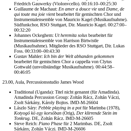
Friedrich Gauwerky (Violonvcello). 00:16:10–00:25:30
Guillaume de Machaut:
En amer a douce vie
und
Dame, de
qui toute ma joie vient
bearbeitet für gemischten Chor und
Instrumentalensemble von Mauricio Kagel (Musikaufnahme).
Südfunkchor, RSO Stuttgart, Dir. Mauricio Kagel. 00:27:00–
00:32:20
Johannes Ockeghem:
Ut heremita solus
bearbeitet für
Instrumentalensemble von Harrison Birtwistle
(Musikaufnahme). Mitglieder des RSO Stuttgart, Dir. Lukas
Foss. 00:33:00–00:43:30
Gustav Mahler:
Ich bin der Welt abhanden gekommen
bearbeitet für gemischten Chor a cappella von Clytus
Gottwald (unvollständige Musikaufnahme). 00:44:58–
00:46:05
23.00, Aula, Percussionsstudio James Wood
Traditional (Uganda): Titel nicht genannt (für Amadinda).
Amadinda Percussion Group: Zoltán Rácz, Zoltán Váczi,
Zsolt Sárkány, Károly Bojtos. IMD-M-26604
Lászlo Sáry:
Pebble playing in a pot
für Marimba (1978),
Kotyogó kö egy korsóban
(Orig),
Der klirrende Stein im
Tonkrug
. DE, Zoltán Rácz. IMD-M-26605
Steve Reich:
Piano Phase
für 2 Marimbas. DE, Zsolt
Sárkány, Zoltán Váczi. IMD-M-26606