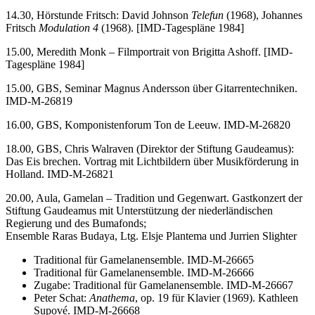
14.30, Hörstunde Fritsch: David Johnson
Telefun
(1968), Johannes
Fritsch
Modulation 4
(1968). [IMD-Tagespläne 1984]
15.00, Meredith Monk – Filmportrait von Brigitta Ashoff. [IMD-
Tagespläne 1984]
15.00, GBS, Seminar Magnus Andersson über Gitarrentechniken.
IMD-M-26819
16.00, GBS, Komponistenforum Ton de Leeuw. IMD-M-26820
18.00, GBS, Chris Walraven (Direktor der Stiftung Gaudeamus):
Das Eis brechen. Vortrag mit Lichtbildern über Musikförderung in
Holland. IMD-M-26821
20.00, Aula, Gamelan – Tradition und Gegenwart. Gastkonzert der
Stiftung Gaudeamus mit Unterstützung der niederländischen
Regierung und des Bumafonds;
Ensemble Raras Budaya, Ltg. Elsje Plantema und Jurrien Slighter
Traditional für Gamelanensemble. IMD-M-26665
Traditional für Gamelanensemble. IMD-M-26666
Zugabe: Traditional für Gamelanensemble. IMD-M-26667
Peter Schat:
Anathema
, op. 19 für Klavier (1969). Kathleen
Supové. IMD-M-26668