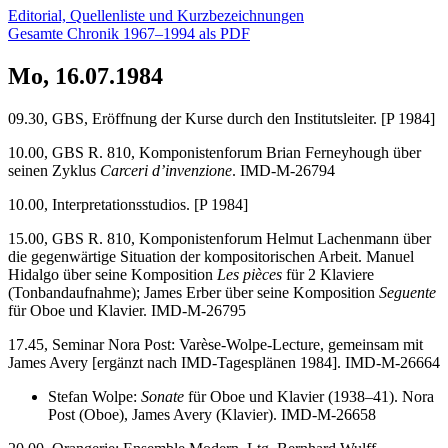
Editorial, Quellenliste und Kurzbezeichnungen
Gesamte Chronik 1967–1994 als PDF
Mo, 16.07.1984
09.30, GBS, Eröffnung der Kurse durch den Institutsleiter. [P 1984]
10.00, GBS R. 810, Komponistenforum Brian Ferneyhough über
seinen Zyklus
Carceri d’invenzione
. IMD-M-26794
10.00, Interpretationsstudios. [P 1984]
15.00, GBS R. 810, Komponistenforum Helmut Lachenmann über
die gegenwärtige Situation der kompositorischen Arbeit. Manuel
Hidalgo über seine Komposition
Les pièces
für 2 Klaviere
(Tonbandaufnahme); James Erber über seine Komposition
Seguente
für Oboe und Klavier. IMD-M-26795
17.45, Seminar Nora Post: Varèse-Wolpe-Lecture, gemeinsam mit
James Avery [ergänzt nach IMD-Tagesplänen 1984]. IMD-M-26664
Stefan Wolpe:
Sonate
für Oboe und Klavier (1938–41). Nora
Post (Oboe), James Avery (Klavier). IMD-M-26658