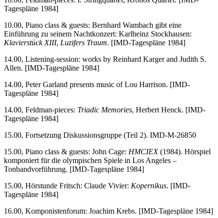
Tagespläne 1984]
10.00, Piano class & guests: Bernhard Wambach gibt eine
Einführung zu seinem Nachtkonzert: Karlheinz Stockhausen:
Klavierstück XIII
,
Luzifers Traum
. [IMD-Tagespläne 1984]
14.00, Listening-session: works by Reinhard Karger and Judith S.
Allen. [IMD-Tagespläne 1984]
14.00, Peter Garland presents music of Lou Harrison. [IMD-
Tagespläne 1984]
14.00, Feldman-pieces:
Triadic Memories
, Herbert Henck. [IMD-
Tagespläne 1984]
15.00, Fortsetzung Diskussionsgruppe (Teil 2). IMD-M-26850
15.00, Piano class & guests: John Cage:
HMCIEX
(1984). Hörspiel
komponiert für die olympischen Spiele in Los Angeles –
Tonbandvorführung. [IMD-Tagespläne 1984]
15.00, Hörstunde Fritsch: Claude Vivier:
Kopernikus
. [IMD-
Tagespläne 1984]
16.00, Komponistenforum: Joachim Krebs. [IMD-Tagespläne 1984]