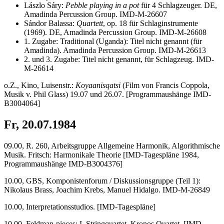
Lászlo Sáry:
Pebble playing in a pot
für 4 Schlagzeuger. DE,
Amadinda Percussion Group. IMD-M-26607
Sándor Balassa:
Quartett
, op. 18 für Schlaginstrumente
(1969). DE, Amadinda Percussion Group. IMD-M-26608
1. Zugabe: Traditional (Uganda): Titel nicht genannt (für
Amadinda). Amadinda Percussion Group. IMD-M-26613
2. und 3. Zugabe: Titel nicht genannt, für Schlagzeug. IMD-
M-26614
o.Z., Kino, Luisenstr.:
Koyaanisqatsi
(Film von Francis Coppola,
Musik v. Phil Glass) 19.07 und 26.07. [Programmaushänge IMD-
B3004064]
Fr, 20.07.1984
09.00, R. 260, Arbeitsgruppe Allgemeine Harmonik, Algorithmische
Musik. Fritsch: Harmonikale Theorie [IMD-Tagespläne 1984,
Programmaushänge IMD-B3004376]
10.00, GBS, Komponistenforum / Diskussionsgruppe (Teil 1):
Nikolaus Brass, Joachim Krebs, Manuel Hidalgo. IMD-M-26849
10.00, Interpretationsstudios. [IMD-Tagespläne]
10.00, Feldman-pieces: I. Stringquartet, Kronos Quartet. [IMD-