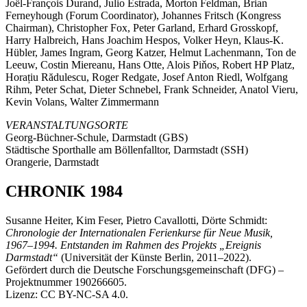
Joël-François Durand, Julio Estrada, Morton Feldman, Brian
Ferneyhough (Forum Coordinator), Johannes Fritsch (Kongress
Chairman), Christopher Fox, Peter Garland, Erhard Grosskopf,
Harry Halbreich, Hans Joachim Hespos, Volker Heyn, Klaus-K.
Hübler, James Ingram, Georg Katzer, Helmut Lachenmann, Ton de
Leeuw, Costin Miereanu, Hans Otte, Alois Piňos, Robert HP Platz,
Horațiu Rădulescu, Roger Redgate, Josef Anton Riedl, Wolfgang
Rihm, Peter Schat, Dieter Schnebel, Frank Schneider, Anatol Vieru,
Kevin Volans, Walter Zimmermann
VERANSTALTUNGSORTE
Georg-Büchner-Schule, Darmstadt (GBS)
Städtische Sporthalle am Böllenfalltor, Darmstadt (SSH)
Orangerie, Darmstadt
CHRONIK 1984
Susanne Heiter, Kim Feser, Pietro Cavallotti, Dörte Schmidt:
Chronologie der Internationalen Ferienkurse für Neue Musik,
1967–1994. Entstanden im Rahmen des Projekts „Ereignis
Darmstadt“
(Universität der Künste Berlin, 2011–2022).
Gefördert durch die Deutsche Forschungsgemeinschaft (DFG) –
Projektnummer 190266605.
Lizenz: CC BY-NC-SA 4.0.