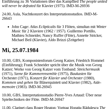
Einführung zu 36 Variationen über das Kampflied
The people united
will never be defeated
für Klavier (1975). IMD-M-26936
24.00, Aula, Nachtkonzert des Interpretationsstudios. IMD-M-
26643
John Cage:
Atlas Eclipticalis
für 3 Flöten, simultan mit
Winter
Music
für 2 Klaviere (1962 / 1957). Guillermo Portillo,
Mathieu Schneider, Nancy Ruffer (Flöte), Annette Stricker,
Michael Beil (Klavier), Aldo Brizzi (Zeitgeber)
Mi, 25.07.1984
10.00, GBS, Komponistenforum Georg Katzer, Friedrich Hommel
(Einführung); Frank Schneider spricht über die Musik von Georg
Katzer; Werke von Georg Katzer vom Tonband:
Streichermusik
(1971),
Szene für Kammerensemble
(1975),
Baukasten
für
Orchester (1971),
Konzert für Klavier und Orchester
(1980),
Kommen und gehen
für Bläserquintett und Klavier (1982),
Aide-
memoire
(1983). IMD-M-26945
10.00, GBS, Interpretationsstudio Pierre-Yves Artaud: Über neue
Spieltechniken der Flöte. IMD-M-26947
11.00, Clarinet class Roger Heaton: Vortrag Horațiu Rădulescu
The