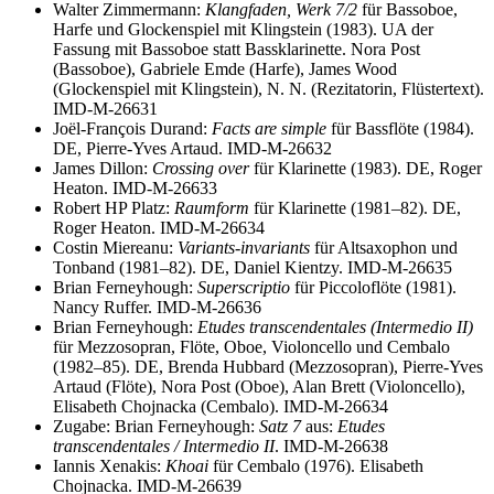
Walter Zimmermann:
Klangfaden, Werk 7/2
für Bassoboe,
Harfe und Glockenspiel mit Klingstein (1983). UA der
Fassung mit Bassoboe statt Bassklarinette. Nora Post
(Bassoboe), Gabriele Emde (Harfe), James Wood
(Glockenspiel mit Klingstein), N. N. (Rezitatorin, Flüstertext).
IMD-M-26631
Joël-François Durand:
Facts are simple
für Bassflöte (1984).
DE, Pierre-Yves Artaud. IMD-M-26632
James Dillon:
Crossing over
für Klarinette (1983). DE, Roger
Heaton. IMD-M-26633
Robert HP Platz:
Raumform
für Klarinette (1981–82). DE,
Roger Heaton. IMD-M-26634
Costin Miereanu:
Variants-invariants
für Altsaxophon und
Tonband (1981–82). DE, Daniel Kientzy. IMD-M-26635
Brian Ferneyhough:
Superscriptio
für Piccoloflöte (1981).
Nancy Ruffer. IMD-M-26636
Brian Ferneyhough:
Etudes transcendentales (Intermedio II)
für Mezzosopran, Flöte, Oboe, Violoncello und Cembalo
(1982–85). DE, Brenda Hubbard (Mezzosopran), Pierre-Yves
Artaud (Flöte), Nora Post (Oboe), Alan Brett (Violoncello),
Elisabeth Chojnacka (Cembalo). IMD-M-26634
Zugabe: Brian Ferneyhough:
Satz 7
aus:
Etudes
transcendentales / Intermedio II
. IMD-M-26638
Iannis Xenakis:
Khoai
für Cembalo (1976). Elisabeth
Chojnacka. IMD-M-26639