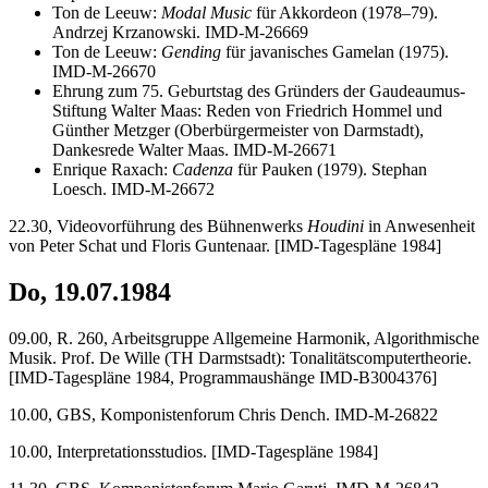
Ton de Leeuw:
Modal Music
für Akkordeon (1978–79).
Andrzej Krzanowski. IMD-M-26669
Ton de Leeuw:
Gending
für javanisches Gamelan (1975).
IMD-M-26670
Ehrung zum 75. Geburtstag des Gründers der Gaudeaumus-
Stiftung Walter Maas: Reden von Friedrich Hommel und
Günther Metzger (Oberbürgermeister von Darmstadt),
Dankesrede Walter Maas. IMD-M-26671
Enrique Raxach:
Cadenza
für Pauken (1979). Stephan
Loesch. IMD-M-26672
22.30, Videovorführung des Bühnenwerks
Houdini
in Anwesenheit
von Peter Schat und Floris Guntenaar. [IMD-Tagespläne 1984]
Do, 19.07.1984
09.00, R. 260, Arbeitsgruppe Allgemeine Harmonik, Algorithmische
Musik. Prof. De Wille (TH Darmstsadt): Tonalitätscomputertheorie.
[IMD-Tagespläne 1984, Programmaushänge IMD-B3004376]
10.00, GBS, Komponistenforum Chris Dench. IMD-M-26822
10.00, Interpretationsstudios. [IMD-Tagespläne 1984]