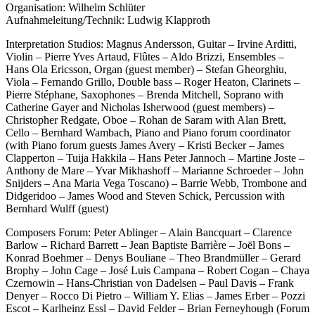
Organisation: Wilhelm Schlüter
Aufnahmeleitung/Technik: Ludwig Klapproth
Interpretation Studios: Magnus Andersson, Guitar – Irvine Arditti,
Violin – Pierre Yves Artaud, Flûtes – Aldo Brizzi, Ensembles –
Hans Ola Ericsson, Organ (guest member) – Stefan Gheorghiu,
Viola – Fernando Grillo, Double bass – Roger Heaton, Clarinets –
Pierre Stéphane, Saxophones – Brenda Mitchell, Soprano with
Catherine Gayer and Nicholas Isherwood (guest members) –
Christopher Redgate, Oboe – Rohan de Saram with Alan Brett,
Cello – Bernhard Wambach, Piano and Piano forum coordinator
(with Piano forum guests James Avery – Kristi Becker – James
Clapperton – Tuija Hakkila – Hans Peter Jannoch – Martine Joste –
Anthony de Mare – Yvar Mikhashoff – Marianne Schroeder – John
Snijders – Ana Maria Vega Toscano) – Barrie Webb, Trombone and
Didgeridoo – James Wood and Steven Schick, Percussion with
Bernhard Wulff (guest)
Composers Forum: Peter Ablinger – Alain Bancquart – Clarence
Barlow – Richard Barrett – Jean Baptiste Barrière – Joël Bons –
Konrad Boehmer – Denys Bouliane – Theo Brandmüller – Gerard
Brophy – John Cage – José Luis Campana – Robert Cogan – Chaya
Czernowin – Hans-Christian von Dadelsen – Paul Davis – Frank
Denyer – Rocco Di Pietro – William Y. Elias – James Erber – Pozzi
Escot – Karlheinz Essl – David Felder – Brian Ferneyhough (Forum