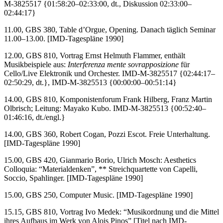
M-3825517 {01:58:20–02:33:00, dt., Diskussion 02:33:00–
02:44:17}
11.00, GBS 380, Table d’Orgue, Opening. Danach täglich Seminar
11.00–13.00. [IMD-Tagespläne 1990]
12.00, GBS 810, Vortrag Ernst Helmuth Flammer, enthält
Musikbeispiele aus:
Interferenza mente sovrapposizione
für
Cello/Live Elektronik und Orchester. IMD-M-3825517 {02:44:17–
02:50:29, dt.}, IMD-M-3825513 {00:00:00–00:51:14}
14.00, GBS 810, Komponistenforum Frank Hilberg, Franz Martin
Olbrisch; Leitung: Mayako Kubo. IMD-M-3825513 {00:52:40–
01:46:16, dt./engl.}
14.00, GBS 360, Robert Cogan, Pozzi Escot. Freie Unterhaltung.
[IMD-Tagespläne 1990]
15.00, GBS 420, Gianmario Borio, Ulrich Mosch: Aesthetics
Colloquia: “Materialdenken”, ** Streichquartette von Capelli,
Soccio, Spahlinger. [IMD-Tagespläne 1990]
15.00, GBS 250, Computer Music. [IMD-Tagespläne 1990]
15.15, GBS 810, Vortrag Ivo Medek: “Musikordnung und die Mittel
ihres Aufbaus im Werk von Alois Pinos” [Titel nach IMD-