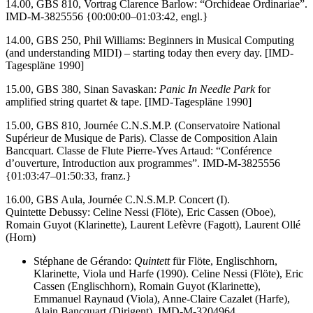
14.00, GBS 810, Vortrag Clarence Barlow: “Orchideae Ordinariae”.
IMD-M-3825556 {00:00:00–01:03:42, engl.}
14.00, GBS 250, Phil Williams: Beginners in Musical Computing
(and understanding MIDI) – starting today then every day. [IMD-
Tagespläne 1990]
15.00, GBS 380, Sinan Savaskan:
Panic In Needle Park
for
amplified string quartet & tape. [IMD-Tagespläne 1990]
15.00, GBS 810, Journée C.N.S.M.P. (Conservatoire National
Supérieur de Musique de Paris). Classe de Composition Alain
Bancquart. Classe de Flute Pierre-Yves Artaud: “Conférence
d’ouverture, Introduction aux programmes”. IMD-M-3825556
{01:03:47–01:50:33, franz.}
16.00, GBS Aula, Journée C.N.S.M.P. Concert (I).
Quintette Debussy: Celine Nessi (Flöte), Eric Cassen (Oboe),
Romain Guyot (Klarinette), Laurent Lefèvre (Fagott), Laurent Ollé
(Horn)
Stéphane de Gérando:
Quintett
für Flöte, Englischhorn,
Klarinette, Viola und Harfe (1990). Celine Nessi (Flöte), Eric
Cassen (Englischhorn), Romain Guyot (Klarinette),
Emmanuel Raynaud (Viola), Anne-Claire Cazalet (Harfe),
Alain Bancquart (Dirigent). IMD-M-3204964