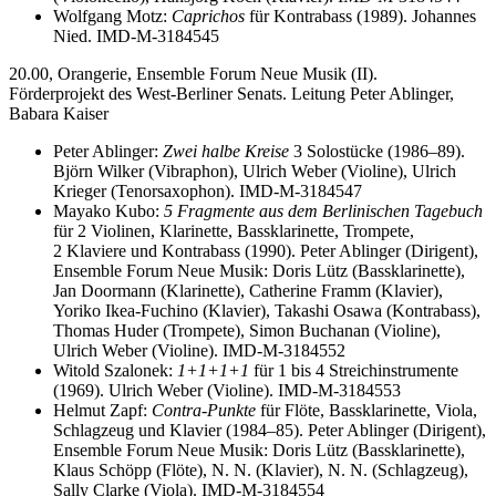
Wolfgang Motz:
Caprichos
für Kontrabass (1989). Johannes
Nied. IMD-M-3184545
20.00, Orangerie, Ensemble Forum Neue Musik (II).
Förderprojekt des West-Berliner Senats. Leitung Peter Ablinger,
Babara Kaiser
Peter Ablinger:
Zwei halbe Kreise
3 Solostücke (1986–89).
Björn Wilker (Vibraphon), Ulrich Weber (Violine), Ulrich
Krieger (Tenorsaxophon). IMD-M-3184547
Mayako Kubo:
5 Fragmente aus dem Berlinischen Tagebuch
für 2 Violinen, Klarinette, Bassklarinette, Trompete,
2 Klaviere und Kontrabass (1990). Peter Ablinger (Dirigent),
Ensemble Forum Neue Musik: Doris Lütz (Bassklarinette),
Jan Doormann (Klarinette), Catherine Framm (Klavier),
Yoriko Ikea-Fuchino (Klavier), Takashi Osawa (Kontrabass),
Thomas Huder (Trompete), Simon Buchanan (Violine),
Ulrich Weber (Violine). IMD-M-3184552
Witold Szalonek:
1+1+1+1
für 1 bis 4 Streichinstrumente
(1969). Ulrich Weber (Violine). IMD-M-3184553
Helmut Zapf:
Contra-Punkte
für Flöte, Bassklarinette, Viola,
Schlagzeug und Klavier (1984–85). Peter Ablinger (Dirigent),
Ensemble Forum Neue Musik: Doris Lütz (Bassklarinette),
Klaus Schöpp (Flöte), N. N. (Klavier), N. N. (Schlagzeug),
Sally Clarke (Viola). IMD-M-3184554