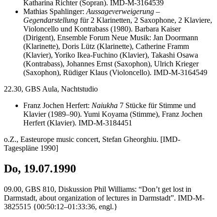
Katharina Richter (Sopran). IMD-M-3164539
Mathias Spahlinger:
Aussageverweigerung –
Gegendarstellung
für 2 Klarinetten, 2 Saxophone, 2 Klaviere,
Violoncello und Kontrabass (1980). Barbara Kaiser
(Dirigent), Ensemble Forum Neue Musik: Jan Doormann
(Klarinette), Doris Lütz (Klarinette), Catherine Framm
(Klavier), Yoriko Ikea-Fuchino (Klavier), Takashi Osawa
(Kontrabass), Johannes Ernst (Saxophon), Ulrich Krieger
(Saxophon), Rüdiger Klaus (Violoncello). IMD-M-3164549
22.30, GBS Aula, Nachtstudio
Franz Jochen Herfert:
Naiukha
7 Stücke für Stimme und
Klavier (1989–90). Yumi Koyama (Stimme), Franz Jochen
Herfert (Klavier). IMD-M-3184451
o.Z., Easteurope music concert, Stefan Gheorghiu. [IMD-
Tagespläne 1990]
Do, 19.07.1990
09.00, GBS 810, Diskussion Phil Williams: “Don’t get lost in
Darmstadt, about organization of lectures in Darmstadt”. IMD-M-
3825515 {00:50:12–01:33:36, engl.}