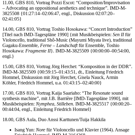
11.00, GBS 810, Vortrag Pozzi Escot: “Composition/Improvisation
– Advocating an oppositional aesthetics and technique”. IMD-M-
3825508 {01:27:14–02:06:47, engl., Diskussion 02:07:20–
02:41:05}
14.00, GBS 810, Vortrag Toshio Hosokawa: “Concert Introduction”
[Titel nach IMD-Tagespläne 1990] {mit Musikbeispielen:
Sen II
für
Violoncello, traditional Shô-Music (Mayumi Miyata live), traditional
Gagaku-Ensemble,
Ferne – Landschaft
für Ensemble, Toshio
Hosokawa:
Fragmente II
}. IMD-M-3825509 {00:00:00–00:54:00,
engl.}
15.00, GBS 810, Vortrag Jörg Herchet: “Komposition in der DDR”.
IMD-M-3825509 {00:59:15–01:43:51, dt., Einleitung Friedrich
Hommel, Diskussion mit Jörg Herchet, Gisela Nauck, Armin
Köhler, Friedrich Hommel, u.a. 01:43:15–02:40:00}
17.00, GBS 810, Vortrag Kaija Saariaho: “The Resonate sound
synthesis machine”, mit J.B. Barrière [IMD-Tagespläne 1990], mit
Musikbeispielen:
Nymphea
,
Stilleben
. IMD-M-3825517 {00:00:20–
00:44:04, engl., Einleitung Friedrich Hommel}
18.00, GBS Aula, Duo Anssi Karttunen/Tuija Hakkila
Isang Yun:
Nore
für Violoncello und Klavier (1964). Ansage