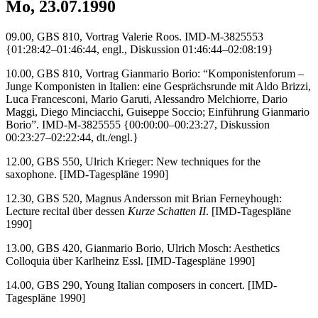
Mo, 23.07.1990
09.00, GBS 810, Vortrag Valerie Roos. IMD-M-3825553
{01:28:42–01:46:44, engl., Diskussion 01:46:44–02:08:19}
10.00, GBS 810, Vortrag Gianmario Borio: “Komponistenforum –
Junge Komponisten in Italien: eine Gesprächsrunde mit Aldo Brizzi,
Luca Francesconi, Mario Garuti, Alessandro Melchiorre, Dario
Maggi, Diego Minciacchi, Guiseppe Soccio; Einführung Gianmario
Borio”. IMD-M-3825555 {00:00:00–00:23:27, Diskussion
00:23:27–02:22:44, dt./engl.}
12.00, GBS 550, Ulrich Krieger: New techniques for the
saxophone. [IMD-Tagespläne 1990]
12.30, GBS 520, Magnus Andersson mit Brian Ferneyhough:
Lecture recital über dessen
Kurze Schatten II
. [IMD-Tagespläne
1990]
13.00, GBS 420, Gianmario Borio, Ulrich Mosch: Aesthetics
Colloquia über Karlheinz Essl. [IMD-Tagespläne 1990]
14.00, GBS 290, Young Italian composers in concert. [IMD-
Tagespläne 1990]