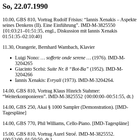
So, 22.07.1990
10.00, GBS 810, Vortrag Rudolf Frisius: “Iannis Xenakis – Aspekte
seines Denkens (II). Eine Einführung”. IMD-M-3825550
{01:03:21–01:51:35, engl., Diskussion mit Iannis Xenakis
01:51:35–02:10:40}
11.30, Orangerie, Bernhard Wambach, Klavier
Luigi Nono:
… sofferte onde serene …
(1976). IMD-M-
3204265
Giacinto Scelsi:
Suite Nr. 8 “Bot-Ba”
(1952). IMD-M-
3204266
Iannis Xenakis:
Evryali
(1973). IMD-M-3204264.
14.00, GBS 810, Vortrag Klaus Hinrich Stahmer:
“Weiterkomponieren”. IMD-M-3825552 {00:00:00–00:51:55, dt.}
14.00, GBS 250, Akai § 1000 Sampler (Demonstration). [IMD-
Tagespläne]
14.00, GBS 770, Phil Williams, Cello-Piano. [IMD-Tagespläne]
15.00, GBS 810, Vortrag Aurel Stroé. IMD-M-3825552.
{00:52:00–01:50:50, dt.}