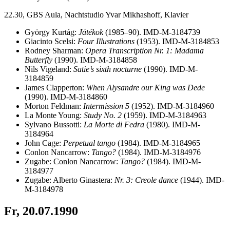
22.30, GBS Aula, Nachtstudio Yvar Mikhashoff, Klavier
György Kurtág:
Játékok
(1985–90). IMD-M-3184739
Giacinto Scelsi:
Four Illustrations
(1953). IMD-M-3184853
Rodney Sharman:
Opera Transcription Nr. 1: Madama
Butterfly
(1990). IMD-M-3184858
Nils Vigeland:
Satie’s sixth nocturne
(1990). IMD-M-
3184859
James Clapperton:
When Alysandre our King was Dede
(1990). IMD-M-3184860
Morton Feldman:
Intermission 5
(1952). IMD-M-3184960
La Monte Young:
Study No. 2
(1959). IMD-M-3184963
Sylvano Bussotti:
La Morte di Fedra
(1980). IMD-M-
3184964
John Cage:
Perpetual tango
(1984). IMD-M-3184965
Conlon Nancarrow:
Tango?
(1984). IMD-M-3184976
Zugabe: Conlon Nancarrow:
Tango?
(1984). IMD-M-
3184977
Zugabe: Alberto Ginastera:
Nr. 3: Creole dance
(1944). IMD-
M-3184978
Fr, 20.07.1990