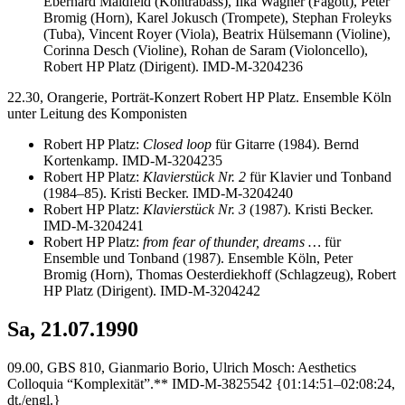
Eberhard Maldfeld (Kontrabass), Ilka Wagner (Fagott), Peter
Bromig (Horn), Karel Jokusch (Trompete), Stephan Froleyks
(Tuba), Vincent Royer (Viola), Beatrix Hülsemann (Violine),
Corinna Desch (Violine), Rohan de Saram (Violoncello),
Robert HP Platz (Dirigent). IMD-M-3204236
22.30, Orangerie, Porträt-Konzert Robert HP Platz. Ensemble Köln
unter Leitung des Komponisten
Robert HP Platz:
Closed loop
für Gitarre (1984). Bernd
Kortenkamp. IMD-M-3204235
Robert HP Platz:
Klavierstück Nr. 2
für Klavier und Tonband
(1984–85). Kristi Becker. IMD-M-3204240
Robert HP Platz:
Klavierstück Nr. 3
(1987). Kristi Becker.
IMD-M-3204241
Robert HP Platz:
from fear of thunder, dreams …
für
Ensemble und Tonband (1987). Ensemble Köln, Peter
Bromig (Horn), Thomas Oesterdiekhoff (Schlagzeug), Robert
HP Platz (Dirigent). IMD-M-3204242
Sa, 21.07.1990
09.00, GBS 810, Gianmario Borio, Ulrich Mosch: Aesthetics
Colloquia “Komplexität”.** IMD-M-3825542 {01:14:51–02:08:24,
dt./engl.}