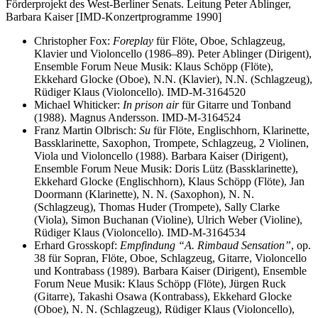
Förderprojekt des West-Berliner Senats. Leitung Peter Ablinger,
Barbara Kaiser [IMD-Konzertprogramme 1990]
Christopher Fox:
Foreplay
für Flöte, Oboe, Schlagzeug,
Klavier und Violoncello (1986–89). Peter Ablinger (Dirigent),
Ensemble Forum Neue Musik: Klaus Schöpp (Flöte),
Ekkehard Glocke (Oboe), N.N. (Klavier), N.N. (Schlagzeug),
Rüdiger Klaus (Violoncello). IMD-M-3164520
Michael Whiticker:
In prison air
für Gitarre und Tonband
(1988). Magnus Andersson. IMD-M-3164524
Franz Martin Olbrisch:
Su
für Flöte, Englischhorn, Klarinette,
Bassklarinette, Saxophon, Trompete, Schlagzeug, 2 Violinen,
Viola und Violoncello (1988). Barbara Kaiser (Dirigent),
Ensemble Forum Neue Musik: Doris Lütz (Bassklarinette),
Ekkehard Glocke (Englischhorn), Klaus Schöpp (Flöte), Jan
Doormann (Klarinette), N. N. (Saxophon), N. N.
(Schlagzeug), Thomas Huder (Trompete), Sally Clarke
(Viola), Simon Buchanan (Violine), Ulrich Weber (Violine),
Rüdiger Klaus (Violoncello). IMD-M-3164534
Erhard Grosskopf:
Empfindung “A. Rimbaud Sensation”
, op.
38 für Sopran, Flöte, Oboe, Schlagzeug, Gitarre, Violoncello
und Kontrabass (1989). Barbara Kaiser (Dirigent), Ensemble
Forum Neue Musik: Klaus Schöpp (Flöte), Jürgen Ruck
(Gitarre), Takashi Osawa (Kontrabass), Ekkehard Glocke
(Oboe), N. N. (Schlagzeug), Rüdiger Klaus (Violoncello),