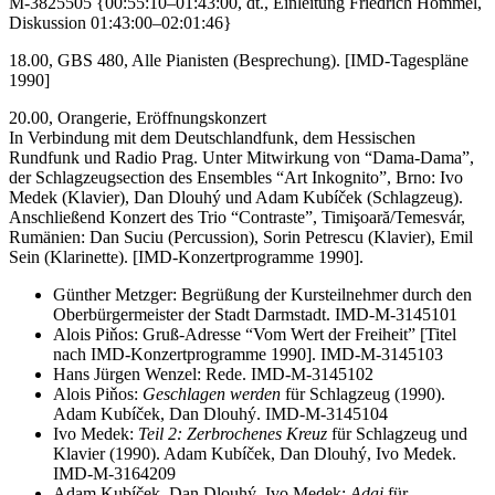
M-3825505 {00:55:10–01:43:00, dt., Einleitung Friedrich Hommel,
Diskussion 01:43:00–02:01:46}
18.00, GBS 480, Alle Pianisten (Besprechung). [IMD-Tagespläne
1990]
20.00, Orangerie, Eröffnungskonzert
In Verbindung mit dem Deutschlandfunk, dem Hessischen
Rundfunk und Radio Prag. Unter Mitwirkung von “Dama-Dama”,
der Schlagzeugsection des Ensembles “Art Inkognito”, Brno: Ivo
Medek (Klavier), Dan Dlouhý und Adam Kubíček (Schlagzeug).
Anschließend Konzert des Trio “Contraste”, Timişoară/Temesvár,
Rumänien: Dan Suciu (Percussion), Sorin Petrescu (Klavier), Emil
Sein (Klarinette). [IMD-Konzertprogramme 1990].
Günther Metzger: Begrüßung der Kursteilnehmer durch den
Oberbürgermeister der Stadt Darmstadt. IMD-M-3145101
Alois Piňos: Gruß-Adresse “Vom Wert der Freiheit” [Titel
nach IMD-Konzertprogramme 1990]. IMD-M-3145103
Hans Jürgen Wenzel: Rede. IMD-M-3145102
Alois Piňos:
Geschlagen werden
für Schlagzeug (1990).
Adam Kubíček, Dan Dlouhý. IMD-M-3145104
Ivo Medek:
Teil 2: Zerbrochenes Kreuz
für Schlagzeug und
Klavier (1990). Adam Kubíček, Dan Dlouhý, Ivo Medek.
IMD-M-3164209
Adam Kubíček, Dan Dlouhý, Ivo Medek:
Adai
für