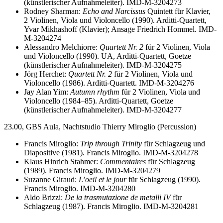
(künstlerischer Aufnahmeleiter). IMD-M-3204273
Rodney Sharman:
Echo and Narcissus
Quintett für Klavier,
2 Violinen, Viola und Violoncello (1990). Arditti-Quartett,
Yvar Mikhashoff (Klavier); Ansage Friedrich Hommel. IMD-
M-3204274
Alessandro Melchiorre:
Quartett Nr. 2
für 2 Violinen, Viola
und Violoncello (1990). UA, Arditti-Quartett, Goetze
(künstlerischer Aufnahmeleiter). IMD-M-3204275
Jörg Herchet:
Quartett Nr. 2
für 2 Violinen, Viola und
Violoncello (1986). Arditti-Quartett. IMD-M-3204276
Jay Alan Yim:
Autumn rhythm
für 2 Violinen, Viola und
Violoncello (1984–85). Arditti-Quartett, Goetze
(künstlerischer Aufnahmeleiter). IMD-M-3204277
23.00, GBS Aula, Nachtstudio Thierry Miroglio (Percussion)
Francis Miroglio:
Trip through Trinity
für Schlagzeug und
Diapositive (1981). Francis Miroglio. IMD-M-3204278
Klaus Hinrich Stahmer:
Commentaires
für Schlagzeug
(1989). Francis Miroglio. IMD-M-3204279
Suzanne Giraud:
L’oeil et le jour
für Schlagzeug (1990).
Francis Miroglio. IMD-M-3204280
Aldo Brizzi:
De la trasmutazione de metalli IV
für
Schlagzeug (1987). Francis Miroglio. IMD-M-3204281