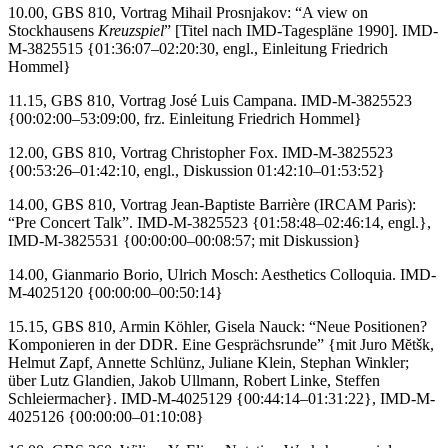
10.00, GBS 810, Vortrag Mihail Prosnjakov: “A view on
Stockhausens
Kreuzspiel
” [Titel nach IMD-Tagespläne 1990]. IMD-
M-3825515 {01:36:07–02:20:30, engl., Einleitung Friedrich
Hommel}
11.15, GBS 810, Vortrag José Luis Campana. IMD-M-3825523
{00:02:00–53:09:00, frz. Einleitung Friedrich Hommel}
12.00, GBS 810, Vortrag Christopher Fox. IMD-M-3825523
{00:53:26–01:42:10, engl., Diskussion 01:42:10–01:53:52}
14.00, GBS 810, Vortrag Jean-Baptiste Barrière (IRCAM Paris):
“Pre Concert Talk”. IMD-M-3825523 {01:58:48–02:46:14, engl.},
IMD-M-3825531 {00:00:00–00:08:57; mit Diskussion}
14.00, Gianmario Borio, Ulrich Mosch: Aesthetics Colloquia. IMD-
M-4025120 {00:00:00–00:50:14}
15.15, GBS 810, Armin Köhler, Gisela Nauck: “Neue Positionen?
Komponieren in der DDR. Eine Gesprächsrunde” {mit Juro Mĕtšk,
Helmut Zapf, Annette Schlünz, Juliane Klein, Stephan Winkler;
über Lutz Glandien, Jakob Ullmann, Robert Linke, Steffen
Schleiermacher}. IMD-M-4025129 {00:44:14–01:31:22}, IMD-M-
4025126 {00:00:00–01:10:08}