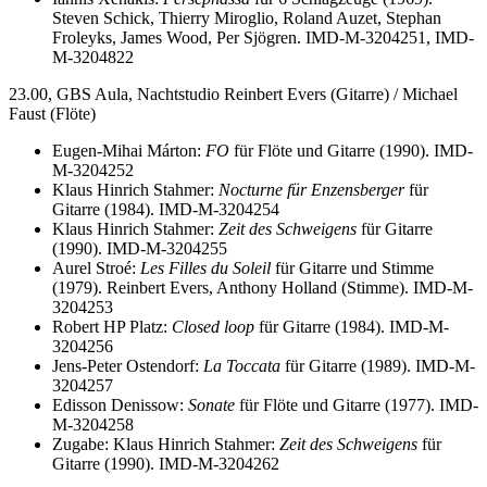
Steven Schick, Thierry Miroglio, Roland Auzet, Stephan
Froleyks, James Wood, Per Sjögren. IMD-M-3204251, IMD-
M-3204822
23.00, GBS Aula, Nachtstudio Reinbert Evers (Gitarre) / Michael
Faust (Flöte)
Eugen-Mihai Márton:
FO
für Flöte und Gitarre (1990). IMD-
M-3204252
Klaus Hinrich Stahmer:
Nocturne für Enzensberger
für
Gitarre (1984). IMD-M-3204254
Klaus Hinrich Stahmer:
Zeit des Schweigens
für Gitarre
(1990). IMD-M-3204255
Aurel Stroé:
Les Filles du Soleil
für Gitarre und Stimme
(1979). Reinbert Evers, Anthony Holland (Stimme). IMD-M-
3204253
Robert HP Platz:
Closed loop
für Gitarre (1984). IMD-M-
3204256
Jens-Peter Ostendorf:
La Toccata
für Gitarre (1989). IMD-M-
3204257
Edisson Denissow:
Sonate
für Flöte und Gitarre (1977). IMD-
M-3204258
Zugabe: Klaus Hinrich Stahmer:
Zeit des Schweigens
für
Gitarre (1990). IMD-M-3204262