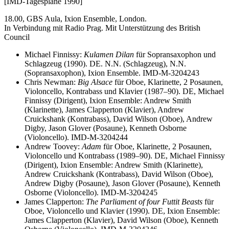
[IMD-Tagespläne 1990]
18.00, GBS Aula, Ixion Ensemble, London.
In Verbindung mit Radio Prag. Mit Unterstützung des British
Council
Michael Finnissy:
Kulamen Dilan
für Sopransaxophon und
Schlagzeug (1990). DE. N.N. (Schlagzeug), N.N.
(Sopransaxophon), Ixion Ensemble. IMD-M-3204243
Chris Newman:
Big Alsace
für Oboe, Klarinette, 2 Posaunen,
Violoncello, Kontrabass und Klavier (1987–90). DE, Michael
Finnissy (Dirigent), Ixion Ensemble: Andrew Smith
(Klarinette), James Clapperton (Klavier), Andrew
Cruickshank (Kontrabass), David Wilson (Oboe), Andrew
Digby, Jason Glover (Posaune), Kenneth Osborne
(Violoncello). IMD-M-3204244
Andrew Toovey:
Adam
für Oboe, Klarinette, 2 Posaunen,
Violoncello und Kontrabass (1989–90). DE, Michael Finnissy
(Dirigent), Ixion Ensemble: Andrew Smith (Klarinette),
Andrew Cruickshank (Kontrabass), David Wilson (Oboe),
Andrew Digby (Posaune), Jason Glover (Posaune), Kenneth
Osborne (Violoncello). IMD-M-3204245
James Clapperton:
The Parliament of four Futtit Beasts
für
Oboe, Violoncello und Klavier (1990). DE, Ixion Ensemble:
James Clapperton (Klavier), David Wilson (Oboe), Kenneth