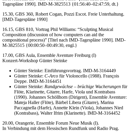
Tagespläne 1990]. IMD-M-3825513 {01:56:40–02:47:59, dt.}
15.30, GBS 360, Robert Cogan, Pozzi Escot. Freie Unterhaltung.
[IMD-Tagespläne 1990]
16.15, GBS 810, Vortrag Phil Williams: “Sculpting Musical
Composition (discussion of how computers can aid the
compositional process)” [Titel nach IMD-Tagespläne 1990]. IMD-
M-3825515 {00:00:50–00:49:30, engl.}
17.00, GBS Aula, Ensemble Aventure Freiburg (I)
Konzert-Workshop Günter Steinke
Günter Steinke: Einführungsvortrag. IMD-M-3164449
Günter Steinke:
C-Arco
für Violoncello (1988). François
Deppe. IMD-M-3164451
Günter Steinke:
Randgewächse – brüchige Wucherungen
für
Flöte, Klarinette, Gitarre, Harfe, Viola und Kontrabass
(1990). Johannes Schöllhorn (Dirigent), Ensemble Aventure:
Mateja Haller (Flöte), Bärbel Libera (Gitarre), Marina
Paccagnella (Harfe), Annette Klein (Viola), Johannes Nied
(Kontrabass), Walter Ifrim (Klarinette). IMD-M-3164452
20.00, Orangerie, Ensemble Forum Neue Musik (I).
In Verbindung mit dem Hessischen Rundfunk und Radio Prag.