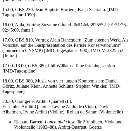
15.00, GBS 230, Jean Baptiste Barrière, Kaija Saariaho. [IMD-
Tagespläne 1990]
16.00, Aula, Vortrag Suzanne Giraud. IMD-M-3825552 {01:51:26–
02:45:00, franz.}
17.00, GBS 810, Vortrag Alain Bancquart: “Zum eigenen Werk. Als
Vorschau auf die Gastpräsentation des Pariser Konservatoriums”
(Journée du CNSMP) [IMD-Tagespläne 1990]. IMD-M-3825553.
{franz.}
17.00–18.00, GBS 380, Phil Williams, Tape listening session.
[IMD-Tagespläne]
18.00, GBS 380, Musik von vier jungen Komponisten: Daniel
Göritz, Juliane Klein, Annette Schlünz, Stephan Winkler. [IMD-
Tagespläne]
20.30, Orangerie, Arditti-Quartett (II).
Ensemble Arditti-Quartett: Levine Andrade (Viola), David
Alberman, Irvine Arditti (Violine), Rohan de Saram (Violoncello)
Richard Barrett:
I open and close
für 2 Violinen, Viola und
Violoncello (1983–88). Arditti-Quartett, Goetze