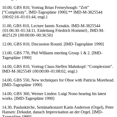
10.00, GBS 810, Vortrag Brian Ferneyhough: “Zeit”
[“Complexity”, IMD-Tagespläne 1990].** IMD-M-3825544
{00:02:16–01:01:44, engl.}
11.00, GBS 810, Lecture Iannis Xenakis. IMD-M-3825544
{01:06:30–01:34:11, Einleitung Friedrich Hommel}, IMD-M-
4025129 {00:00:00–00:36:50}
12.00, GBS 810, Discussion Round. [IMD-Tagespläne 1990]
13.00, GBS 770, Phil Williams meeting Group 1 & 2. [IMD-
Tagespläne 1990]
14.00, GBS 810, Vortrag Claus-Steffen Mahnkopf: “Complexism”.
IMD-M-3825549 {00:00:00–01:08:02, engl.}
14.00, GBS 550, New techniques for Oboe with Patricia Morehead.
[IMD-Tagespläne 1990]
14.00, GBS 360, Werner Linden: Luigi Nono hearing his latest
works. [IMD-Tagespläne 1990]
14.30, Pauluskirche, Seminarkonzert Karin Anderson (Orgel), Peter
Hansen:
Dekadat
, danach Improvisation an der Orgel. [IMD-
Tagespläne 1990]