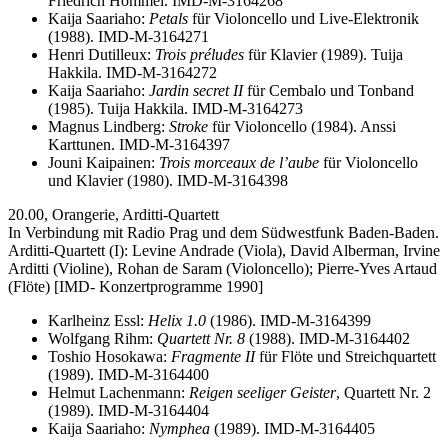
Friedrich Hommel. IMD-M-3164268
Kaija Saariaho:
Petals
für Violoncello und Live-Elektronik
(1988). IMD-M-3164271
Henri Dutilleux:
Trois préludes
für Klavier (1989). Tuija
Hakkila. IMD-M-3164272
Kaija Saariaho:
Jardin secret II
für Cembalo und Tonband
(1985). Tuija Hakkila. IMD-M-3164273
Magnus Lindberg:
Stroke
für Violoncello (1984). Anssi
Karttunen. IMD-M-3164397
Jouni Kaipainen:
Trois morceaux de l’aube
für Violoncello
und Klavier (1980). IMD-M-3164398
20.00, Orangerie, Arditti-Quartett
In Verbindung mit Radio Prag und dem Südwestfunk Baden-Baden.
Arditti-Quartett (I): Levine Andrade (Viola), David Alberman, Irvine
Arditti (Violine), Rohan de Saram (Violoncello); Pierre-Yves Artaud
(Flöte) [IMD- Konzertprogramme 1990]
Karlheinz Essl:
Helix 1.0
(1986). IMD-M-3164399
Wolfgang Rihm:
Quartett Nr. 8
(1988). IMD-M-3164402
Toshio Hosokawa:
Fragmente II
für Flöte und Streichquartett
(1989). IMD-M-3164400
Helmut Lachenmann:
Reigen seeliger Geister
, Quartett Nr. 2
(1989). IMD-M-3164404
Kaija Saariaho:
Nymphea
(1989). IMD-M-3164405