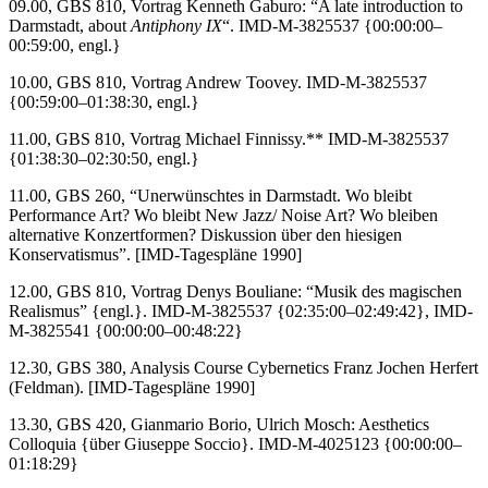
09.00, GBS 810, Vortrag Kenneth Gaburo: “A late introduction to
Darmstadt, about
Antiphony IX
“. IMD-M-3825537 {00:00:00–
00:59:00, engl.}
10.00, GBS 810, Vortrag Andrew Toovey. IMD-M-3825537
{00:59:00–01:38:30, engl.}
11.00, GBS 810, Vortrag Michael Finnissy.** IMD-M-3825537
{01:38:30–02:30:50, engl.}
11.00, GBS 260, “Unerwünschtes in Darmstadt. Wo bleibt
Performance Art? Wo bleibt New Jazz/ Noise Art? Wo bleiben
alternative Konzertformen? Diskussion über den hiesigen
Konservatismus”. [IMD-Tagespläne 1990]
12.00, GBS 810, Vortrag Denys Bouliane: “Musik des magischen
Realismus” {engl.}. IMD-M-3825537 {02:35:00–02:49:42}, IMD-
M-3825541 {00:00:00–00:48:22}
12.30, GBS 380, Analysis Course Cybernetics Franz Jochen Herfert
(Feldman). [IMD-Tagespläne 1990]
13.30, GBS 420, Gianmario Borio, Ulrich Mosch: Aesthetics
Colloquia {über Giuseppe Soccio}. IMD-M-4025123 {00:00:00–
01:18:29}