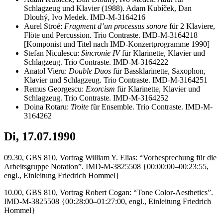
Schlagzeug und Klavier (1988). Adam Kubíček, Dan
Dlouhý, Ivo Medek. IMD-M-3164216
Aurel Stroé:
Fragment d’un processus sonore
für 2 Klaviere,
Flöte und Percussion. Trio Contraste. IMD-M-3164218
[Komponist und Titel nach IMD-Konzertprogramme 1990]
Stefan Niculescu:
Sincronie IV
für Klarinette, Klavier und
Schlagzeug. Trio Contraste. IMD-M-3164222
Anatol Vieru:
Double Duos
für Bassklarinette, Saxophon,
Klavier und Schlagzeug. Trio Contraste. IMD-M-3164251
Remus Georgescu:
Exorcism
für Klarinette, Klavier und
Schlagzeug. Trio Contraste. IMD-M-3164252
Doina Rotaru:
Troite
für Ensemble. Trio Contraste. IMD-M-
3164262
Di, 17.07.1990
09.30, GBS 810, Vortrag William Y. Elias: “Vorbesprechung für die
Arbeitsgruppe Notation”. IMD-M-3825508 {00:00:00–00:23:55,
engl., Einleitung Friedrich Hommel}
10.00, GBS 810, Vortrag Robert Cogan: “Tone Color-Aesthetics”.
IMD-M-3825508 {00:28:00–01:27:00, engl., Einleitung Friedrich
Hommel}