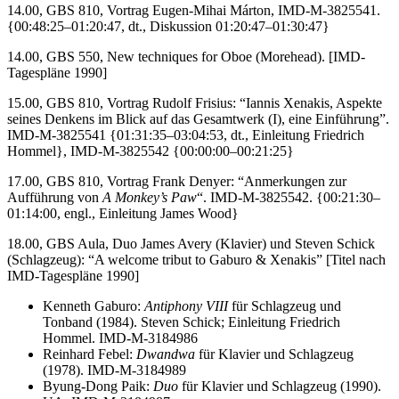
14.00, GBS 810, Vortrag Eugen-Mihai Márton, IMD-M-3825541.
{00:48:25–01:20:47, dt., Diskussion 01:20:47–01:30:47}
14.00, GBS 550, New techniques for Oboe (Morehead). [IMD-
Tagespläne 1990]
15.00, GBS 810, Vortrag Rudolf Frisius: “Iannis Xenakis, Aspekte
seines Denkens im Blick auf das Gesamtwerk (I), eine Einführung”.
IMD-M-3825541 {01:31:35–03:04:53, dt., Einleitung Friedrich
Hommel}, IMD-M-3825542 {00:00:00–00:21:25}
17.00, GBS 810, Vortrag Frank Denyer: “Anmerkungen zur
Aufführung von
A Monkey’s Paw
“. IMD-M-3825542. {00:21:30–
01:14:00, engl., Einleitung James Wood}
18.00, GBS Aula, Duo James Avery (Klavier) und Steven Schick
(Schlagzeug): “A welcome tribut to Gaburo & Xenakis” [Titel nach
IMD-Tagespläne 1990]
Kenneth Gaburo:
Antiphony VIII
für Schlagzeug und
Tonband (1984). Steven Schick; Einleitung Friedrich
Hommel. IMD-M-3184986
Reinhard Febel:
Dwandwa
für Klavier und Schlagzeug
(1978). IMD-M-3184989
Byung-Dong Paik:
Duo
für Klavier und Schlagzeug (1990).