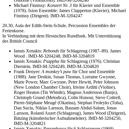
Osborne (Violoncello). IMD-M-3204246
Michael Finnissy:
Konzert Nr. 3
für Klavier und Ensemble
(1978). Ixion Ensemble: James Clapperton (Klavier), Michael
Finnissy (Dirigent). IMD-M-3204247
20.30, Aula der Edith-Stein-Schule, Percussion Ensembles der
Ferienkurse.
In Verbindung mit dem Hessischen Rundfunk. Mit Unterstützung
des British Council
Iannis Xenakis:
Rebonds
für Schlagzeug (1987–89). James
Wood . IMD-M-3204248, IMD-M-3204819
Iannis Xenakis:
Psappha
für Schlagzeug (1976). Christian
Dierstein. IMD-M-3204249, IMD-M-3204820
Frank Denyer:
A monkey’s paw
für Chor und Ensemble
(1988). Jane Denkin, Susan Thomas, Lorraine Gwynne,
Marie Power, Marc Gwynne, Peter Hewitt, Peter Johnson
(New London Chamber Choir), Irivine Arditti (Violine),
Roger Heaton (Tin Whistle), Magnus Andersson (Banjo),
Christoph Grund (Melodica), Colin Honour, Steve Cottrell,
Pierre-Stéphane Meugé (Okarina), Stephan Froleyks (Tuba),
Dan Suciu, Niklas Larsson, Bassam Abdul-Salam, Jonas
Larsson, Roland Auzet (Schlagzeug), James Wood (Dirigent),
Bätzing (künstlerischer Aufnahmeleiter). IMD-M-3204250,
IMD-M-3204821
Iannis Xenakis:
Persephassa
für 6 Schlagzeuge (1969).