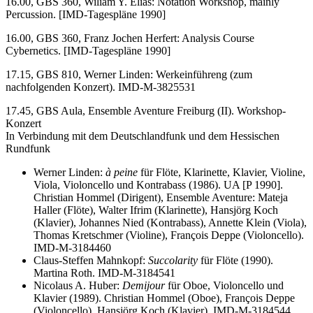
16.00, GBS 360, Wiliam Y. Elias: Notation Workshop, mainly
Percussion. [IMD-Tagespläne 1990]
16.00, GBS 360, Franz Jochen Herfert: Analysis Course
Cybernetics. [IMD-Tagespläne 1990]
17.15, GBS 810, Werner Linden: Werkeinführeng (zum
nachfolgenden Konzert). IMD-M-3825531
17.45, GBS Aula, Ensemble Aventure Freiburg (II). Workshop-
Konzert
In Verbindung mit dem Deutschlandfunk und dem Hessischen
Rundfunk
Werner Linden:
à peine
für Flöte, Klarinette, Klavier, Violine,
Viola, Violoncello und Kontrabass (1986). UA [P 1990].
Christian Hommel (Dirigent), Ensemble Aventure: Mateja
Haller (Flöte), Walter Ifrim (Klarinette), Hansjörg Koch
(Klavier), Johannes Nied (Kontrabass), Annette Klein (Viola),
Thomas Kretschmer (Violine), François Deppe (Violoncello).
IMD-M-3184460
Claus-Steffen Mahnkopf:
Succolarity
für Flöte (1990).
Martina Roth. IMD-M-3184541
Nicolaus A. Huber:
Demijour
für Oboe, Violoncello und
Klavier (1989). Christian Hommel (Oboe), François Deppe
(Violoncello), Hansjörg Koch (Klavier). IMD-M-3184544