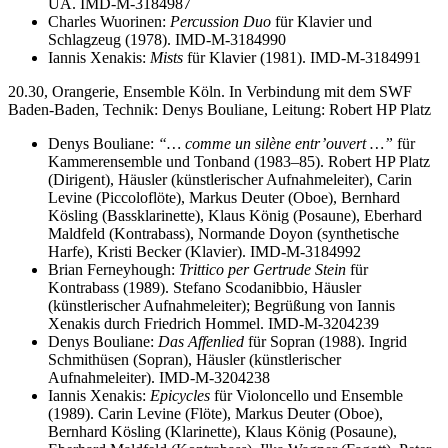
UA. IMD-M-3184987
Charles Wuorinen:
Percussion Duo
für Klavier und
Schlagzeug (1978). IMD-M-3184990
Iannis Xenakis:
Mists
für Klavier (1981). IMD-M-3184991
20.30, Orangerie, Ensemble Köln. In Verbindung mit dem SWF
Baden-Baden, Technik: Denys Bouliane, Leitung: Robert HP Platz
Denys Bouliane:
“… comme un silène entr’ouvert …”
für
Kammerensemble und Tonband (1983–85). Robert HP Platz
(Dirigent), Häusler (künstlerischer Aufnahmeleiter), Carin
Levine (Piccoloflöte), Markus Deuter (Oboe), Bernhard
Kösling (Bassklarinette), Klaus König (Posaune), Eberhard
Maldfeld (Kontrabass), Normande Doyon (synthetische
Harfe), Kristi Becker (Klavier). IMD-M-3184992
Brian Ferneyhough:
Trittico per Gertrude Stein
für
Kontrabass (1989). Stefano Scodanibbio, Häusler
(künstlerischer Aufnahmeleiter); Begrüßung von Iannis
Xenakis durch Friedrich Hommel. IMD-M-3204239
Denys Bouliane:
Das Affenlied
für Sopran (1988). Ingrid
Schmithüsen (Sopran), Häusler (künstlerischer
Aufnahmeleiter). IMD-M-3204238
Iannis Xenakis:
Epicycles
für Violoncello und Ensemble
(1989). Carin Levine (Flöte), Markus Deuter (Oboe),
Bernhard Kösling (Klarinette), Klaus König (Posaune),