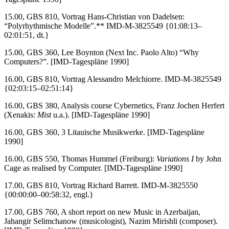
15.00, GBS 810, Vortrag Hans-Christian von Dadelsen:
“Polyrhythmische Modelle”.** IMD-M-3825549 {01:08:13–
02:01:51, dt.}
15.00, GBS 360, Lee Boynton (Next Inc. Paolo Alto) “Why
Computers?”. [IMD-Tagespläne 1990]
16.00, GBS 810, Vortrag Alessandro Melchiorre. IMD-M-3825549
{02:03:15–02:51:14}
16.00, GBS 380, Analysis course Cybernetics, Franz Jochen Herfert
(Xenakis:
Mist
u.a.). [IMD-Tagespläne 1990]
16.00, GBS 360, 3 Litauische Musikwerke. [IMD-Tagespläne
1990]
16.00, GBS 550, Thomas Hummel (Freiburg):
Variations I
by John
Cage as realised by Computer. [IMD-Tagespläne 1990]
17.00, GBS 810, Vortrag Richard Barrett. IMD-M-3825550
{00:00:00–00:58:32, engl.}
17.00, GBS 760, A short report on new Music in Azerbaijan,
Jahangir Selimchanow (musicologist), Nazim Mirishli (composer).