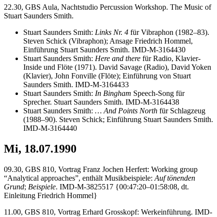
22.30, GBS Aula, Nachtstudio Percussion Workshop. The Music of
Stuart Saunders Smith.
Stuart Saunders Smith:
Links Nr. 4
für Vibraphon (1982–83).
Steven Schick (Vibraphon); Ansage Friedrich Hommel,
Einführung Stuart Saunders Smith. IMD-M-3164430
Stuart Saunders Smith:
Here and there
für Radio, Klavier-
Inside und Flöte (1971). David Savage (Radio), David Yoken
(Klavier), John Fonville (Flöte); Einführung von Stuart
Saunders Smith. IMD-M-3164433
Stuart Saunders Smith:
In Bingham
Speech-Song für
Sprecher. Stuart Saunders Smith. IMD-M-3164438
Stuart Saunders Smith:
… And Points North
für Schlagzeug
(1988–90). Steven Schick; Einführung Stuart Saunders Smith.
IMD-M-3164440
Mi, 18.07.1990
09.30, GBS 810, Vortrag Franz Jochen Herfert: Working group
“Analytical approaches”, enthält Musikbeispiele:
Auf tönenden
Grund
;
Beispiele
. IMD-M-3825517 {00:47:20–01:58:08, dt.
Einleitung Friedrich Hommel}
11.00, GBS 810, Vortrag Erhard Grosskopf: Werkeinführung. IMD-