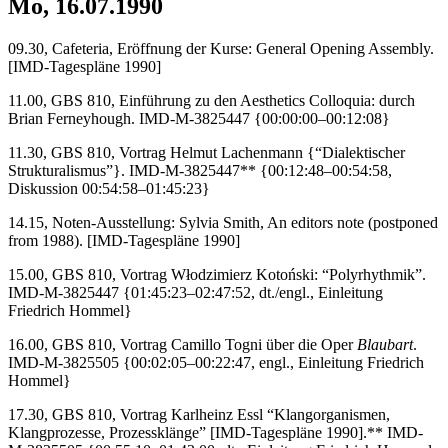
Mo, 16.07.1990
09.30, Cafeteria, Eröffnung der Kurse: General Opening Assembly.
[IMD-Tagespläne 1990]
11.00, GBS 810, Einführung zu den Aesthetics Colloquia: durch
Brian Ferneyhough. IMD-M-3825447 {00:00:00–00:12:08}
11.30, GBS 810, Vortrag Helmut Lachenmann {“Dialektischer
Strukturalismus”}. IMD-M-3825447** {00:12:48–00:54:58,
Diskussion 00:54:58–01:45:23}
14.15, Noten-Ausstellung: Sylvia Smith, An editors note (postponed
from 1988). [IMD-Tagespläne 1990]
15.00, GBS 810, Vortrag Włodzimierz Kotoński: “Polyrhythmik”.
IMD-M-3825447 {01:45:23–02:47:52, dt./engl., Einleitung
Friedrich Hommel}
16.00, GBS 810, Vortrag Camillo Togni über die Oper
Blaubart
.
IMD-M-3825505 {00:02:05–00:22:47, engl., Einleitung Friedrich
Hommel}
17.30, GBS 810, Vortrag Karlheinz Essl “Klangorganismen,
Klangprozesse, Prozessklänge” [IMD-Tagespläne 1990].** IMD-