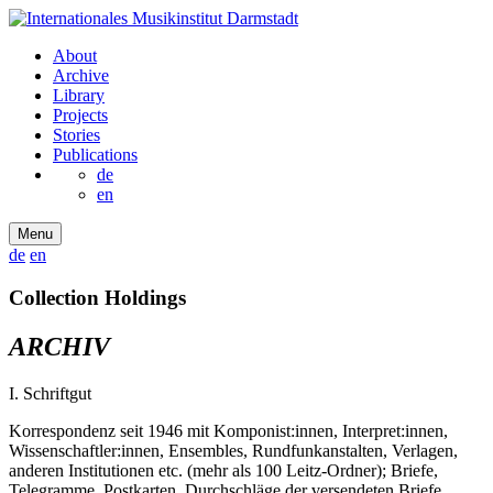
About
Archive
Library
Projects
Stories
Publications
de
en
Menu
de
en
Collection Holdings
ARCHIV
I. Schriftgut
Korrespondenz seit 1946 mit Komponist:innen, Interpret:innen,
Wissenschaftler:innen, Ensembles, Rundfunkanstalten, Verlagen,
anderen Institutionen etc. (mehr als 100 Leitz-Ordner); Briefe,
Telegramme, Postkarten, Durchschläge der versendeten Briefe